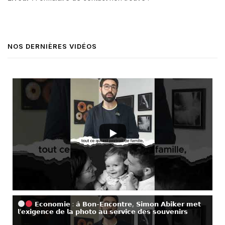
NOS DERNIÈRES VIDÉOS
𝗘𝗰𝗼𝗻𝗼𝗺𝗶𝗲 : 𝗮̀ 𝗕𝗼𝗻-𝗘𝗻𝗰𝗼𝗻𝘁𝗿𝗲, 𝗦𝗶𝗺𝗼𝗻 𝗔𝗯𝗶𝗸𝗲𝗿 𝗺𝗲𝘁
𝗹’𝗲𝘅𝗶𝗴𝗲𝗻𝗰𝗲 𝗱𝗲 𝗹𝗮 𝗽𝗵𝗼𝘁𝗼 𝗮𝘂 𝘀𝗲𝗿𝘃𝗶𝗰𝗲 𝗱𝗲𝘀 𝘀𝗼𝘂𝘃𝗲𝗻𝗶𝗿𝘀