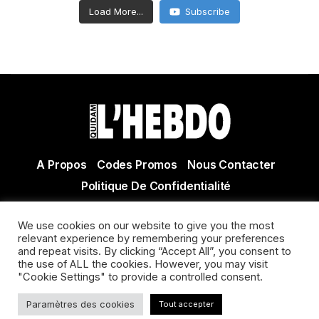
Load More...
Subscribe
A Propos
Codes Promos
Nous Contacter
Politique De Confidentialité
© Copyright 2021 Tous droits réservés Quidam Hebdo
We use cookies on our website to give you the most
Actualité Agen - Actualité en lot et Garonne - Actualité
relevant experience by remembering your preferences
Villeneuve sur Lot
and repeat visits. By clicking “Accept All”, you consent to
the use of ALL the cookies. However, you may visit
"Cookie Settings" to provide a controlled consent.
Paramètres des cookies
Tout accepter