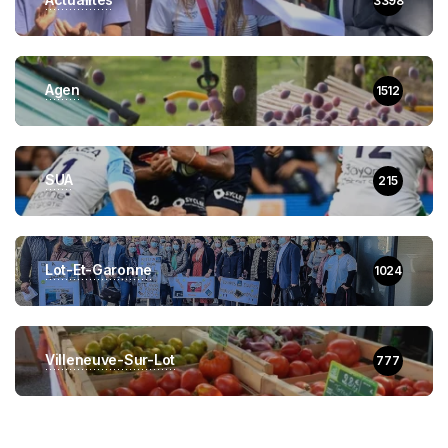
3398
Agen
1512
SUA
215
Lot-Et-Garonne
1024
Villeneuve-Sur-Lot
777