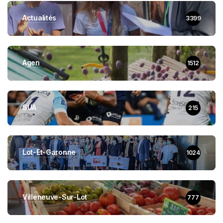
Actualités
3399
Agen
1512
SUA
215
Lot-Et-Garonne
1024
Villeneuve-Sur-Lot
777