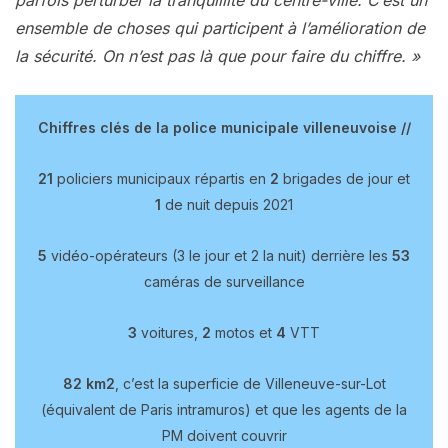
ensemble de choses qui participent à l’amélioration de
la sécurité. On n’est pas là que pour faire du chiffre. »
Chiffres clés de la police municipale villeneuvoise //
21
policiers municipaux répartis en
2
brigades de jour et
1
de nuit depuis 2021
5
vidéo-opérateurs (3 le jour et 2 la nuit) derrière les
53
caméras de surveillance
3
voitures,
2
motos et
4
VTT
82 km2
, c’est la superficie de Villeneuve-sur-Lot
(équivalent de Paris intramuros) et que les agents de la
PM doivent couvrir