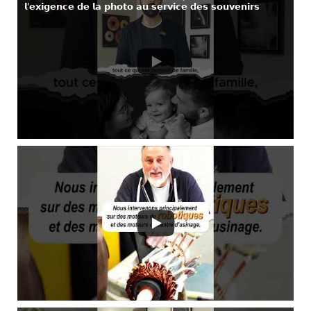
𝗹’𝗲𝘅𝗶𝗴𝗲𝗻𝗰𝗲 𝗱𝗲 𝗹𝗮 𝗽𝗵𝗼𝘁𝗼 𝗮𝘂 𝘀𝗲𝗿𝘃𝗶𝗰𝗲 𝗱𝗲𝘀 𝘀𝗼𝘂𝘃𝗲𝗻𝗶𝗿𝘀