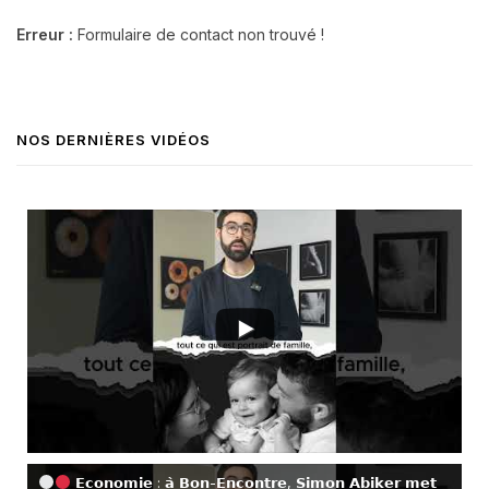
Erreur :
Formulaire de contact non trouvé !
NOS DERNIÈRES VIDÉOS
𝗘𝗰𝗼𝗻𝗼𝗺𝗶𝗲 : 𝗮̀ 𝗕𝗼𝗻-𝗘𝗻𝗰𝗼𝗻𝘁𝗿𝗲, 𝗦𝗶𝗺𝗼𝗻 𝗔𝗯𝗶𝗸𝗲𝗿 𝗺𝗲𝘁