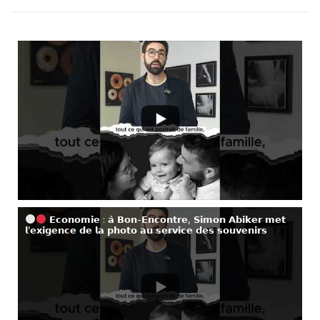
𝗘𝗰𝗼𝗻𝗼𝗺𝗶𝗲 : 𝗮̀ 𝗕𝗼𝗻-𝗘𝗻𝗰𝗼𝗻𝘁𝗿𝗲, 𝗦𝗶𝗺𝗼𝗻 𝗔𝗯𝗶𝗸𝗲𝗿 𝗺𝗲𝘁
𝗹’𝗲𝘅𝗶𝗴𝗲𝗻𝗰𝗲 𝗱𝗲 𝗹𝗮 𝗽𝗵𝗼𝘁𝗼 𝗮𝘂 𝘀𝗲𝗿𝘃𝗶𝗰𝗲 𝗱𝗲𝘀 𝘀𝗼𝘂𝘃𝗲𝗻𝗶𝗿𝘀