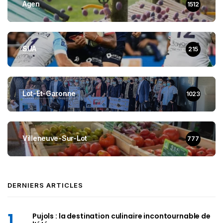
Agen
1512
SUA
215
Lot-Et-Garonne
1023
Villeneuve-Sur-Lot
777
DERNIERS ARTICLES
Pujols : la destination culinaire incontournable de