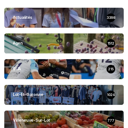
Actualités
3398
Agen
1512
SUA
215
Lot-Et-Garonne
1024
Villeneuve-Sur-Lot
777