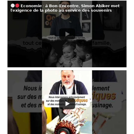
𝗘𝗰𝗼𝗻𝗼𝗺𝗶𝗲 : 𝗮̀ 𝗕𝗼𝗻-𝗘𝗻𝗰𝗼𝗻𝘁𝗿𝗲, 𝗦𝗶𝗺𝗼𝗻 𝗔𝗯𝗶𝗸𝗲𝗿 𝗺𝗲𝘁
𝗹’𝗲𝘅𝗶𝗴𝗲𝗻𝗰𝗲 𝗱𝗲 𝗹𝗮 𝗽𝗵𝗼𝘁𝗼 𝗮𝘂 𝘀𝗲𝗿𝘃𝗶𝗰𝗲 𝗱𝗲𝘀 𝘀𝗼𝘂𝘃𝗲𝗻𝗶𝗿𝘀