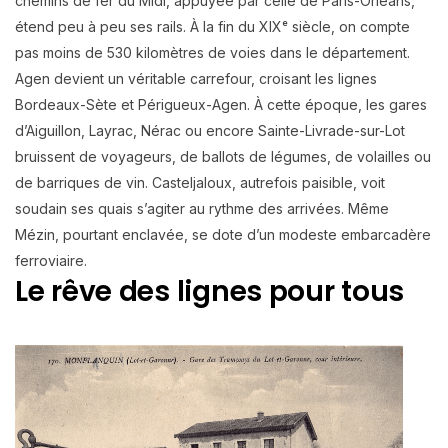
chemins de fer du Midi, appuyée par celle de Paris-Orléans,
étend peu à peu ses rails. À la fin du XIXᵉ siècle, on compte
pas moins de 530 kilomètres de voies dans le département.
Agen devient un véritable carrefour, croisant les lignes
Bordeaux-Sète et Périgueux-Agen. À cette époque, les gares
d’Aiguillon, Layrac, Nérac ou encore Sainte-Livrade-sur-Lot
bruissent de voyageurs, de ballots de légumes, de volailles ou
de barriques de vin. Casteljaloux, autrefois paisible, voit
soudain ses quais s’agiter au rythme des arrivées. Même
Mézin, pourtant enclavée, se dote d’un modeste embarcadère
ferroviaire.
Le rêve des lignes pour tous