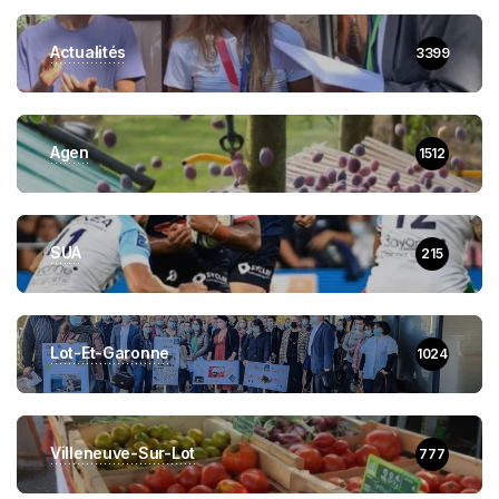
Actualités
3399
Agen
1512
SUA
215
Lot-Et-Garonne
1024
Villeneuve-Sur-Lot
777