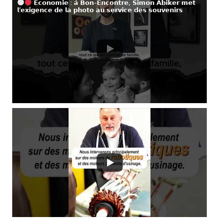
𝗘𝗰𝗼𝗻𝗼𝗺𝗶𝗲 : 𝗮̀ 𝗕𝗼𝗻-𝗘𝗻𝗰𝗼𝗻𝘁𝗿𝗲, 𝗦𝗶𝗺𝗼𝗻 𝗔𝗯𝗶𝗸𝗲𝗿 𝗺𝗲𝘁
𝗹’𝗲𝘅𝗶𝗴𝗲𝗻𝗰𝗲 𝗱𝗲 𝗹𝗮 𝗽𝗵𝗼𝘁𝗼 𝗮𝘂 𝘀𝗲𝗿𝘃𝗶𝗰𝗲 𝗱𝗲𝘀 𝘀𝗼𝘂𝘃𝗲𝗻𝗶𝗿𝘀