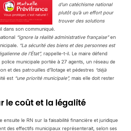
d’un catéchisme national
plutôt qu’à un effort pour
trouver des solutions
-il dans son communiqué.
national
“ignore la réalité administrative française”
en
nicipale.
“La sécurité des biens et des personnes est
galienne de l’État”,
rappelle-t-il. Le maire défend
e police municipale portée à 27 agents, un réseau de
n et des patrouilles d’îlotage et pédestres
“déjà
ité est
“une priorité municipale”,
mais elle doit rester
 le coût et la légalité
ensuite le RN sur la faisabilité financière et juridique
t des effectifs municipaux représenterait, selon ses