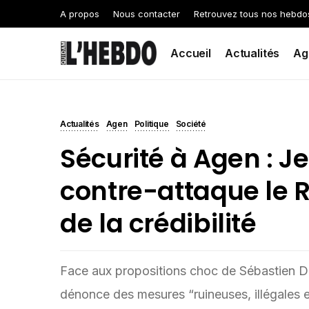
A propos
Nous contacter
Retrouvez tous nos hebdo
Accueil
Actualités
Ag
Actualités
Agen
Politique
Société
Sécurité à Agen : J
contre-attaque le R
de la crédibilité
Face aux propositions choc de Sébastien De
dénonce des mesures “ruineuses, illégales et