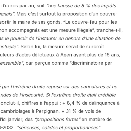
s d’euros par an, soit
“une hausse de 8 % des impôts
genais”.
Mais c’est surtout la proposition d’un couvre-
 sortir le maire de ses gonds. “Le couvre-feu pour les
on accompagnés est une mesure illégale”, tranche-t-il,
as le pouvoir de l’instaurer en dehors d’une situation de
nctuelle”
. Selon lui, la mesure serait de surcroît
 auteurs d’actes délictueux à Agen ayant plus de 16 ans,
-ensemble”
, car perçue comme “discriminatoire par
é par l’extrême droite repose sur des caricatures et ne
es de l’insécurité. Si l’extrême droite était crédible
conclut-il, chiffres à l’appui : + 8,4 % de délinquance à
cambriolages à Perpignan, + 31 % de vols de
ici janvier, des
“propositions fortes”
en matière de
6-2032,
“sérieuses, solides et proportionnées”.