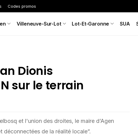
s
Codes promos
en
Villeneuve-Sur-Lot
Lot-Et-Garonne
SUA
ean Dionis
N sur le terrain
lbosq et l'union des droites, le maire d’Agen
 déconnectées de la réalité locale”.