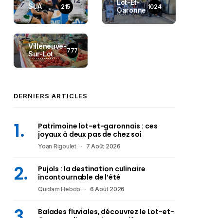
Lot-Et-
SUA
215
1024
Garonne
Villeneuve-
777
Sur-Lot
DERNIERS ARTICLES
Patrimoine lot-et-garonnais : ces
joyaux à deux pas de chez soi
Yoan Rigoulet
7 Août 2026
Pujols : la destination culinaire
incontournable de l’été
Quidam Hebdo
6 Août 2026
Balades fluviales, découvrez le Lot-et-