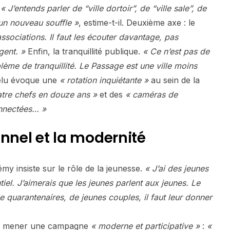
« J’entends parler de “ville dortoir”, de “ville sale”, de
 un nouveau souffle »
, estime-t-il. Deuxième axe : le
ssociations. Il faut les écouter davantage, pas
gent. »
Enfin, la tranquillité publique.
« Ce n’est pas de
blème de tranquillité. Le Passage est une ville moins
élu évoque une
« rotation inquiétante »
au sein de la
tre chefs en douze ans »
et des
« caméras de
nnectées… »
onnel et la modernité
y insiste sur le rôle de la jeunesse.
« J’ai des jeunes
iel. J’aimerais que les jeunes parlent aux jeunes. Le
uarantenaires, de jeunes couples, il faut leur donner
ut mener une campagne
« moderne et participative »
:
«