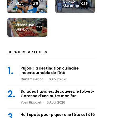
Lot-Et-
SUA
215
1023
Garonne
Villeneuve-
777
Sur-Lot
DERNIERS ARTICLES
Pujols : la destination culinaire
incontournable de l’été
Quidam Hebdo
6 Août 2026
Balades fluviales, découvrez le Lot-et-
Garonne d’une autre manière
Yoan Rigoulet
5 Août 2026
Huit spots pour piquer une tête cet été