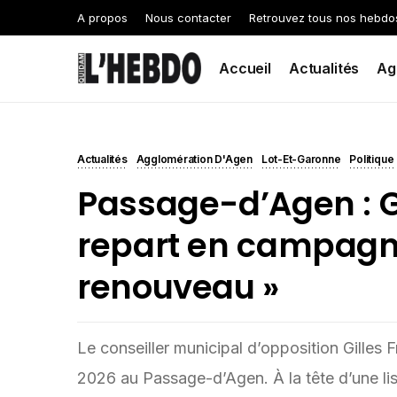
A propos
Nous contacter
Retrouvez tous nos hebdo
Accueil
Actualités
Ag
Actualités
Agglomération D'Agen
Lot-Et-Garonne
Politique
Passage-d’Agen : G
repart en campagne
renouveau »
Le conseiller municipal d’opposition Gilles
2026 au Passage-d’Agen. À la tête d’une list