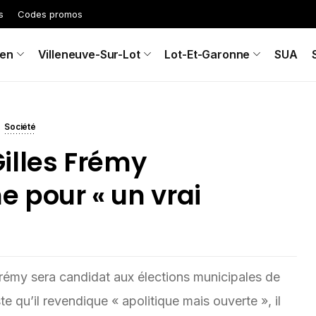
s
Codes promos
en
Villeneuve-Sur-Lot
Lot-Et-Garonne
SUA
Société
illes Frémy
 pour « un vrai
 Frémy sera candidat aux élections municipales de
e qu’il revendique « apolitique mais ouverte », il