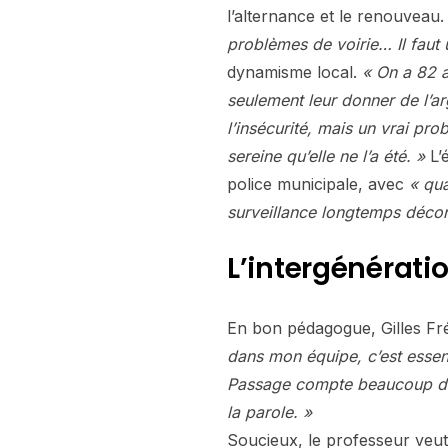
l’alternance et le renouveau.
problèmes de voirie… Il faut
dynamisme local.
« On a 82 a
seulement leur donner de l’ar
l’insécurité, mais un vrai pro
sereine qu’elle ne l’a été. »
L’
police municipale, avec
« qua
surveillance longtemps déco
L’intergénérati
En bon pédagogue, Gilles Frém
dans mon équipe, c’est essent
Passage compte beaucoup de q
la parole. »
Soucieux, le professeur ve