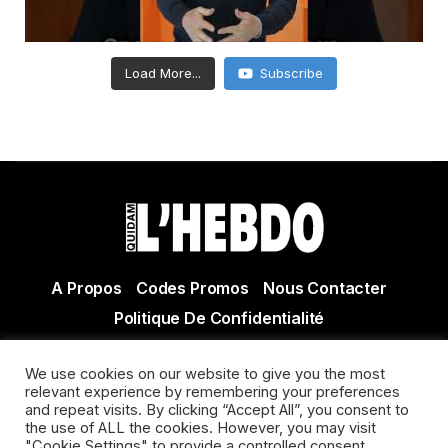
Load More...
Subscribe
A Propos
Codes Promos
Nous Contacter
Politique De Confidentialité
© Copyright 2021 Tous droits réservés Quidam Hebdo
We use cookies on our website to give you the most
Actualité Agen - Actualité en lot et Garonne - Actualité
relevant experience by remembering your preferences
Villeneuve sur Lot
and repeat visits. By clicking “Accept All”, you consent to
the use of ALL the cookies. However, you may visit
"Cookie Settings" to provide a controlled consent.