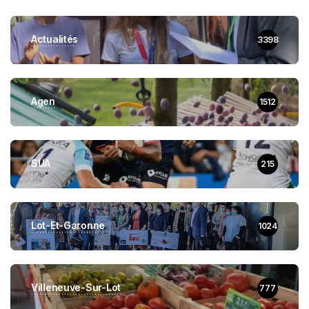
Actualités
3398
Agen
1512
SUA
215
Lot-Et-Garonne
1024
Villeneuve-Sur-Lot
777