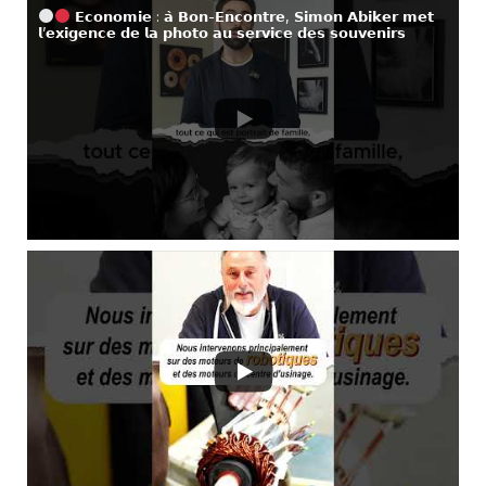
𝗘𝗰𝗼𝗻𝗼𝗺𝗶𝗲 : 𝗮̀ 𝗕𝗼𝗻-𝗘𝗻𝗰𝗼𝗻𝘁𝗿𝗲, 𝗦𝗶𝗺𝗼𝗻 𝗔𝗯𝗶𝗸𝗲𝗿 𝗺𝗲𝘁
𝗹’𝗲𝘅𝗶𝗴𝗲𝗻𝗰𝗲 𝗱𝗲 𝗹𝗮 𝗽𝗵𝗼𝘁𝗼 𝗮𝘂 𝘀𝗲𝗿𝘃𝗶𝗰𝗲 𝗱𝗲𝘀 𝘀𝗼𝘂𝘃𝗲𝗻𝗶𝗿𝘀