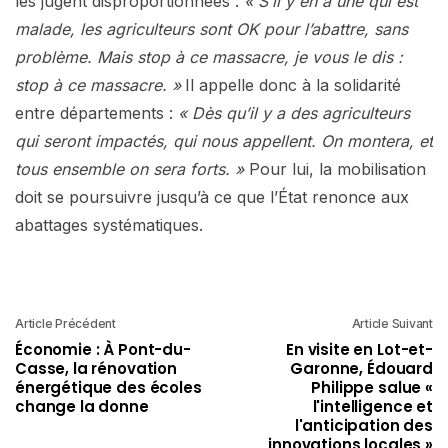
les jugent disproportionnées :
« S’il y en a une qui est
malade, les agriculteurs sont OK pour l’abattre, sans
problème. Mais stop à ce massacre, je vous le dis :
stop à ce massacre. »
Il appelle donc à la solidarité
entre départements :
« Dès qu’il y a des agriculteurs
qui seront impactés, qui nous appellent. On montera, et
tous ensemble on sera forts. »
Pour lui, la mobilisation
doit se poursuivre jusqu’à ce que l’État renonce aux
abattages systématiques.
Article Précédent
Article Suivant
Économie : À Pont-du-
En visite en Lot-et-
Casse, la rénovation
Garonne, Édouard
énergétique des écoles
Philippe salue «
change la donne
l'intelligence et
l'anticipation des
innovations locales »