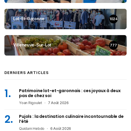
Lot-Et-Garonne
1024
Villeneuve-Sur-Lot
777
DERNIERS ARTICLES
Patrimoine lot-et-garonnais : ces joyaux à deux
pas de chez soi
Yoan Rigoulet
7 Août 2026
Pujols : la destination culinaire incontournable de
l’été
Quidam Hebdo
6 Août 2026