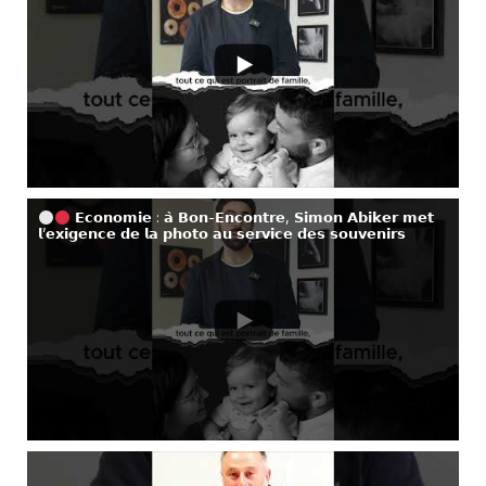
𝗘𝗰𝗼𝗻𝗼𝗺𝗶𝗲 : 𝗮̀ 𝗕𝗼𝗻-𝗘𝗻𝗰𝗼𝗻𝘁𝗿𝗲, 𝗦𝗶𝗺𝗼𝗻 𝗔𝗯𝗶𝗸𝗲𝗿 𝗺𝗲𝘁
𝗹’𝗲𝘅𝗶𝗴𝗲𝗻𝗰𝗲 𝗱𝗲 𝗹𝗮 𝗽𝗵𝗼𝘁𝗼 𝗮𝘂 𝘀𝗲𝗿𝘃𝗶𝗰𝗲 𝗱𝗲𝘀 𝘀𝗼𝘂𝘃𝗲𝗻𝗶𝗿𝘀