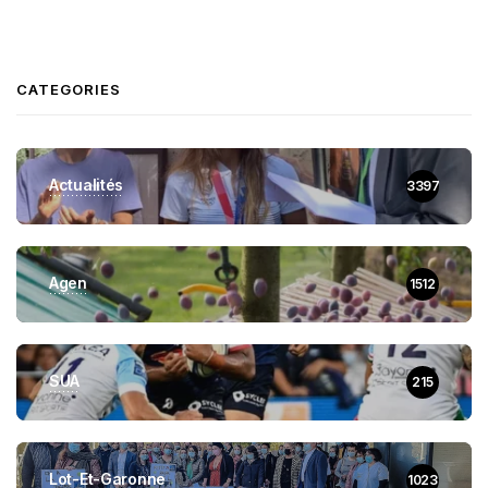
CATEGORIES
Actualités
3397
Agen
1512
SUA
215
Lot-Et-Garonne
1023