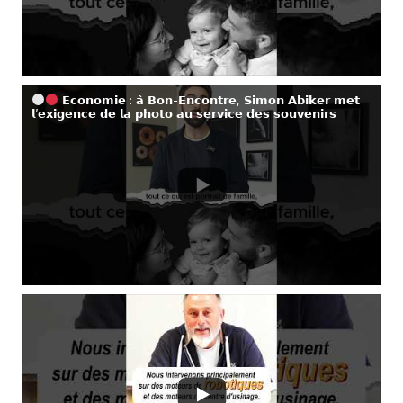
𝗘𝗰𝗼𝗻𝗼𝗺𝗶𝗲 : 𝗮̀ 𝗕𝗼𝗻-𝗘𝗻𝗰𝗼𝗻𝘁𝗿𝗲, 𝗦𝗶𝗺𝗼𝗻 𝗔𝗯𝗶𝗸𝗲𝗿 𝗺𝗲𝘁
𝗹’𝗲𝘅𝗶𝗴𝗲𝗻𝗰𝗲 𝗱𝗲 𝗹𝗮 𝗽𝗵𝗼𝘁𝗼 𝗮𝘂 𝘀𝗲𝗿𝘃𝗶𝗰𝗲 𝗱𝗲𝘀 𝘀𝗼𝘂𝘃𝗲𝗻𝗶𝗿𝘀