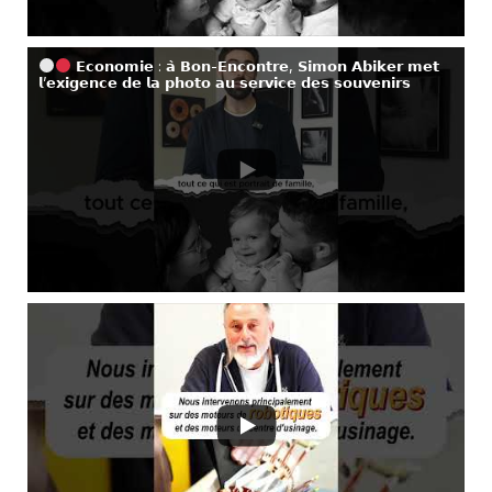
𝗘𝗰𝗼𝗻𝗼𝗺𝗶𝗲 : 𝗮̀ 𝗕𝗼𝗻-𝗘𝗻𝗰𝗼𝗻𝘁𝗿𝗲, 𝗦𝗶𝗺𝗼𝗻 𝗔𝗯𝗶𝗸𝗲𝗿 𝗺𝗲𝘁
𝗹’𝗲𝘅𝗶𝗴𝗲𝗻𝗰𝗲 𝗱𝗲 𝗹𝗮 𝗽𝗵𝗼𝘁𝗼 𝗮𝘂 𝘀𝗲𝗿𝘃𝗶𝗰𝗲 𝗱𝗲𝘀 𝘀𝗼𝘂𝘃𝗲𝗻𝗶𝗿𝘀