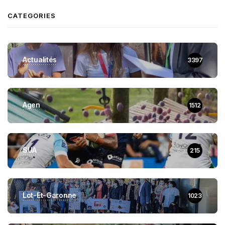
CATEGORIES
Actualités
3397
Agen
1512
SUA
215
Lot-Et-Garonne
1023