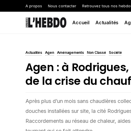
A propos
Nous contacter
Retrouvez tous nos hebdo
Accueil
Actualités
Ag
Actualités
Agen
Aménagements
Non Classé
Société
Agen : à Rodrigues,
de la crise du chau
Après plus d’un mois sans chaudières collec
douches installées sur site, la cité Rodrigues
Raccordements au réseau de chaleur, aides 
tournant qui se fait attendre.