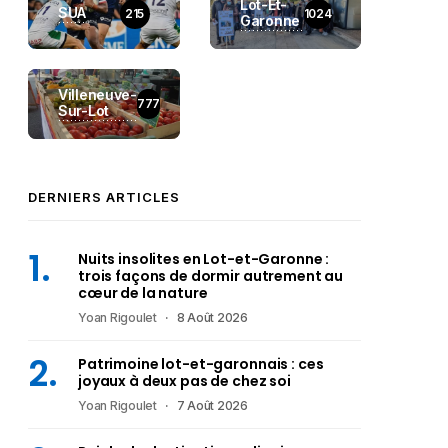
Lot-Et-
SUA
215
1024
Garonne
Villeneuve-
777
Sur-Lot
DERNIERS ARTICLES
Nuits insolites en Lot-et-Garonne :
trois façons de dormir autrement au
cœur de la nature
Yoan Rigoulet
8 Août 2026
Patrimoine lot-et-garonnais : ces
joyaux à deux pas de chez soi
Yoan Rigoulet
7 Août 2026