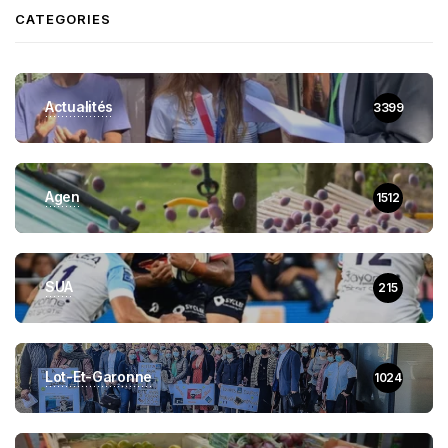
CATEGORIES
Actualités
3399
Agen
1512
SUA
215
Lot-Et-Garonne
1024