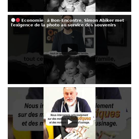
𝗘𝗰𝗼𝗻𝗼𝗺𝗶𝗲 : 𝗮̀ 𝗕𝗼𝗻-𝗘𝗻𝗰𝗼𝗻𝘁𝗿𝗲, 𝗦𝗶𝗺𝗼𝗻 𝗔𝗯𝗶𝗸𝗲𝗿 𝗺𝗲𝘁
𝗹’𝗲𝘅𝗶𝗴𝗲𝗻𝗰𝗲 𝗱𝗲 𝗹𝗮 𝗽𝗵𝗼𝘁𝗼 𝗮𝘂 𝘀𝗲𝗿𝘃𝗶𝗰𝗲 𝗱𝗲𝘀 𝘀𝗼𝘂𝘃𝗲𝗻𝗶𝗿𝘀