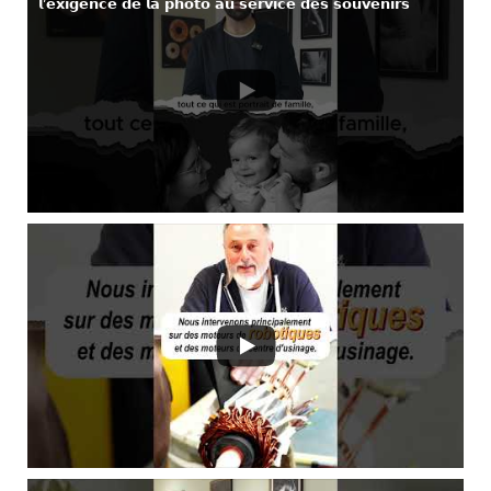
𝗹’𝗲𝘅𝗶𝗴𝗲𝗻𝗰𝗲 𝗱𝗲 𝗹𝗮 𝗽𝗵𝗼𝘁𝗼 𝗮𝘂 𝘀𝗲𝗿𝘃𝗶𝗰𝗲 𝗱𝗲𝘀 𝘀𝗼𝘂𝘃𝗲𝗻𝗶𝗿𝘀