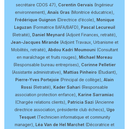
secrétaire CDOS 47),
Corentin Gervais
(Ingénieur
environnement),
Anaïs Gras
(Monitrice éducatrice),
Frédérique Guignon
(Directrice d’école),
Monique
Laguzan
(Formatrice BAFA/BAFD),
Pascal Lecureuil
(Retraité),
Daniel Meynard
(Adjoint Finances, retraité),
Jean-Jacques Mirande
(Adjoint Travaux, Urbanisme et
Mobilités, retraité),
Abdou Kadri Moumouni
(Consultant
en maraîchage et fruits rouges),
Michael Moreau
(Responsable bureau entreprises),
Corinne Pelletier
(Assistante administrative),
Mattias Pinheiro
(Étudiant),
Pierre-Yves Portejoie
(Principal de collège),
Alain
Rossi
(Retraité),
Kader Sahari
(Responsable
association protection enfance),
Karine Sarramiac
(Chargée relations clients),
Patricia Sazi
(Ancienne
directrice association, présidente club échecs),
Ugo
Tesquet
(Technicien informatique et community
manager),
Léa Van de Hel Marchet
(Décoratrice et