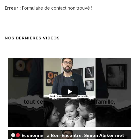
Erreur :
Formulaire de contact non trouvé !
NOS DERNIÈRES VIDÉOS
𝗘𝗰𝗼𝗻𝗼𝗺𝗶𝗲 : 𝗮̀ 𝗕𝗼𝗻-𝗘𝗻𝗰𝗼𝗻𝘁𝗿𝗲, 𝗦𝗶𝗺𝗼𝗻 𝗔𝗯𝗶𝗸𝗲𝗿 𝗺𝗲𝘁