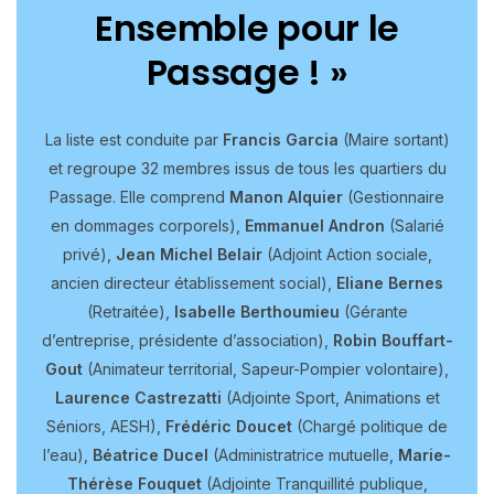
Ensemble pour le
Passage ! »
La liste est conduite par
Francis Garcia
(Maire sortant)
et regroupe 32 membres issus de tous les quartiers du
Passage. Elle comprend
Manon Alquier
(Gestionnaire
en dommages corporels),
Emmanuel Andron
(Salarié
privé),
Jean Michel Belair
(Adjoint Action sociale,
ancien directeur établissement social),
Eliane Bernes
(Retraitée),
Isabelle Berthoumieu
(Gérante
d’entreprise, présidente d’association),
Robin Bouffart-
Gout
(Animateur territorial, Sapeur-Pompier volontaire),
Laurence Castrezatti
(Adjointe Sport, Animations et
Séniors, AESH),
Frédéric Doucet
(Chargé politique de
l’eau),
Béatrice Ducel
(Administratrice mutuelle,
Marie-
Thérèse Fouquet
(Adjointe Tranquillité publique,