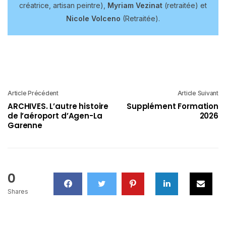
créatrice, artisan peintre),
Myriam Vezinat
(retraitée) et
Nicole Volceno
(Retraitée).
Article Précédent
Article Suivant
ARCHIVES. L’autre histoire
Supplément Formation
de l’aéroport d’Agen-La
2026
Garenne
0
Shares