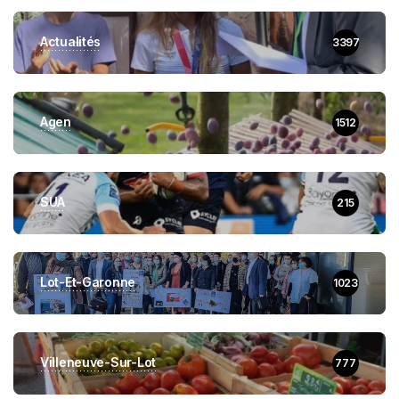
Actualités
3397
Agen
1512
SUA
215
Lot-Et-Garonne
1023
Villeneuve-Sur-Lot
777