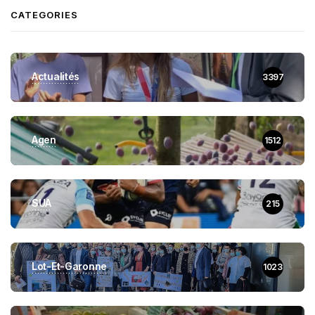
CATEGORIES
Actualités
3397
Agen
1512
SUA
215
Lot-Et-Garonne
1023