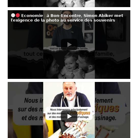
𝗘𝗰𝗼𝗻𝗼𝗺𝗶𝗲 : 𝗮̀ 𝗕𝗼𝗻-𝗘𝗻𝗰𝗼𝗻𝘁𝗿𝗲, 𝗦𝗶𝗺𝗼𝗻 𝗔𝗯𝗶𝗸𝗲𝗿 𝗺𝗲𝘁
𝗹’𝗲𝘅𝗶𝗴𝗲𝗻𝗰𝗲 𝗱𝗲 𝗹𝗮 𝗽𝗵𝗼𝘁𝗼 𝗮𝘂 𝘀𝗲𝗿𝘃𝗶𝗰𝗲 𝗱𝗲𝘀 𝘀𝗼𝘂𝘃𝗲𝗻𝗶𝗿𝘀