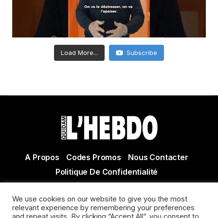
Load More...
Subscribe
A Propos
Codes Promos
Nous Contacter
Politique De Confidentialité
© Copyright 2021 Tous droits réservés Quidam Hebdo
We use cookies on our website to give you the most
Actualité Agen - Actualité en lot et Garonne - Actualité
relevant experience by remembering your preferences
and repeat visits. By clicking “Accept All”, you consent to
Villeneuve sur Lot