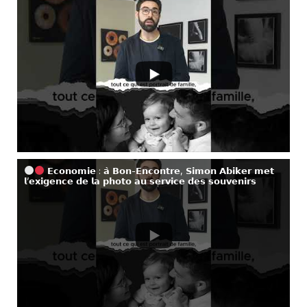
𝗘𝗰𝗼𝗻𝗼𝗺𝗶𝗲 : 𝗮̀ 𝗕𝗼𝗻-𝗘𝗻𝗰𝗼𝗻𝘁𝗿𝗲, 𝗦𝗶𝗺𝗼𝗻 𝗔𝗯𝗶𝗸𝗲𝗿 𝗺𝗲𝘁
𝗹’𝗲𝘅𝗶𝗴𝗲𝗻𝗰𝗲 𝗱𝗲 𝗹𝗮 𝗽𝗵𝗼𝘁𝗼 𝗮𝘂 𝘀𝗲𝗿𝘃𝗶𝗰𝗲 𝗱𝗲𝘀 𝘀𝗼𝘂𝘃𝗲𝗻𝗶𝗿𝘀