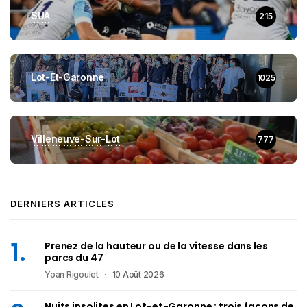
SUA
215
Lot-Et-Garonne
1025
Villeneuve-Sur-Lot
777
DERNIERS ARTICLES
Prenez de la hauteur ou de la vitesse dans les
parcs du 47
Yoan Rigoulet
10 Août 2026
Nuits insolites en Lot-et-Garonne : trois façons de