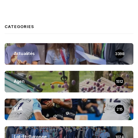
CATEGORIES
Actualités
3398
Agen
1512
SUA
215
Lot-Et-Garonne
1024