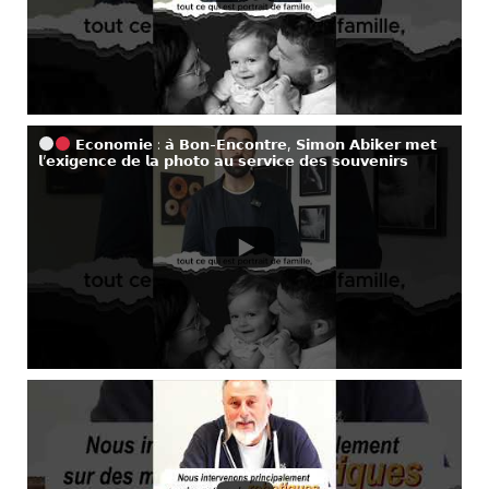
𝗘𝗰𝗼𝗻𝗼𝗺𝗶𝗲 : 𝗮̀ 𝗕𝗼𝗻-𝗘𝗻𝗰𝗼𝗻𝘁𝗿𝗲, 𝗦𝗶𝗺𝗼𝗻 𝗔𝗯𝗶𝗸𝗲𝗿 𝗺𝗲𝘁
𝗹’𝗲𝘅𝗶𝗴𝗲𝗻𝗰𝗲 𝗱𝗲 𝗹𝗮 𝗽𝗵𝗼𝘁𝗼 𝗮𝘂 𝘀𝗲𝗿𝘃𝗶𝗰𝗲 𝗱𝗲𝘀 𝘀𝗼𝘂𝘃𝗲𝗻𝗶𝗿𝘀