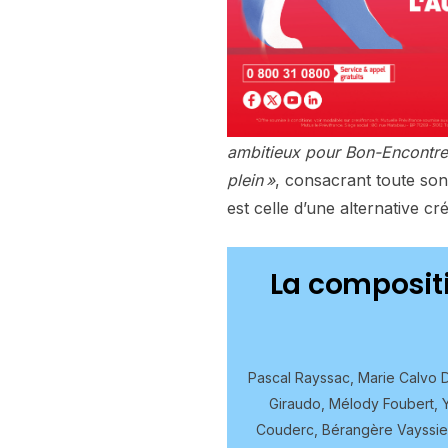
ambitieux pour Bon-Encontre
plein »
, consacrant toute son
est celle d’une alternative c
La compositio
Pascal Rayssac, Marie Calvo 
Giraudo, Mélody Foubert, Y
Couderc, Bérangère Vayssie,