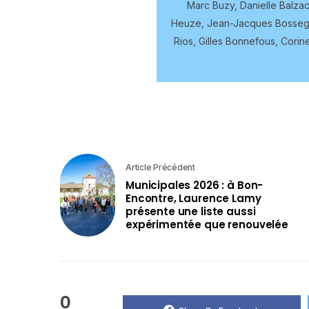
Marc Buzy, Danielle Balzac
Heuze, Jean-Jacques Bossege,
Rios, Gilles Bonnefous, Corin
Article Précédent
Municipales 2026 : à Bon-
Encontre, Laurence Lamy
présente une liste aussi
expérimentée que renouvelée
0