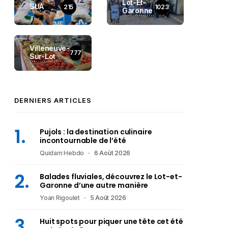
Lot-Et-
SUA
215
1023
Garonne
Villeneuve-
777
Sur-Lot
DERNIERS ARTICLES
Pujols : la destination culinaire
incontournable de l’été
Quidam Hebdo
6 Août 2026
Balades fluviales, découvrez le Lot-et-
Garonne d’une autre manière
Yoan Rigoulet
5 Août 2026
Huit spots pour piquer une tête cet été