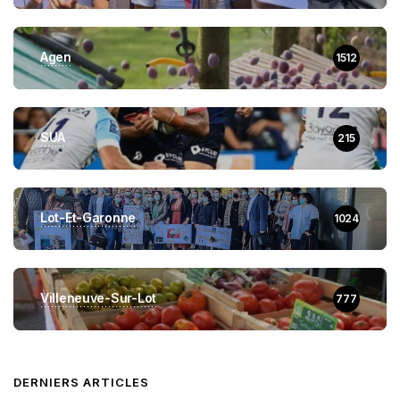
Agen
1512
SUA
215
Lot-Et-Garonne
1024
Villeneuve-Sur-Lot
777
DERNIERS ARTICLES