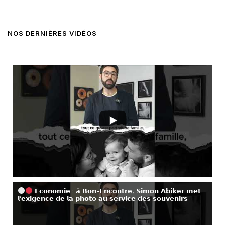
NOS DERNIÈRES VIDÉOS
𝗘𝗰𝗼𝗻𝗼𝗺𝗶𝗲 : 𝗮̀ 𝗕𝗼𝗻-𝗘𝗻𝗰𝗼𝗻𝘁𝗿𝗲, 𝗦𝗶𝗺𝗼𝗻 𝗔𝗯𝗶𝗸𝗲𝗿 𝗺𝗲𝘁
𝗹’𝗲𝘅𝗶𝗴𝗲𝗻𝗰𝗲 𝗱𝗲 𝗹𝗮 𝗽𝗵𝗼𝘁𝗼 𝗮𝘂 𝘀𝗲𝗿𝘃𝗶𝗰𝗲 𝗱𝗲𝘀 𝘀𝗼𝘂𝘃𝗲𝗻𝗶𝗿𝘀