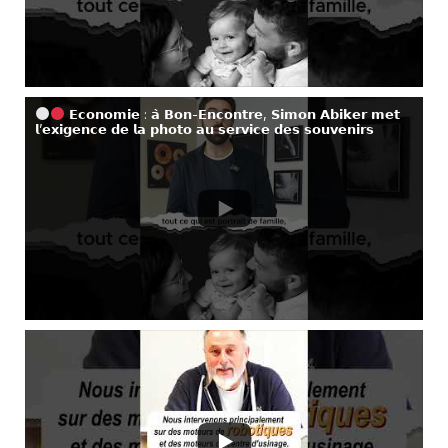
𝗘𝗰𝗼𝗻𝗼𝗺𝗶𝗲 : 𝗮̀ 𝗕𝗼𝗻-𝗘𝗻𝗰𝗼𝗻𝘁𝗿𝗲, 𝗦𝗶𝗺𝗼𝗻 𝗔𝗯𝗶𝗸𝗲𝗿 𝗺𝗲𝘁
𝗹’𝗲𝘅𝗶𝗴𝗲𝗻𝗰𝗲 𝗱𝗲 𝗹𝗮 𝗽𝗵𝗼𝘁𝗼 𝗮𝘂 𝘀𝗲𝗿𝘃𝗶𝗰𝗲 𝗱𝗲𝘀 𝘀𝗼𝘂𝘃𝗲𝗻𝗶𝗿𝘀