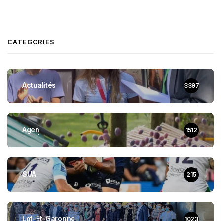
CATEGORIES
Actualités
3397
Agen
1512
SUA
215
Lot-Et-Garonne
1023