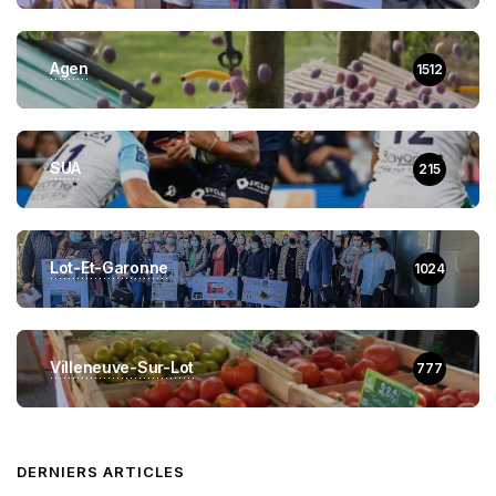
Agen
1512
SUA
215
Lot-Et-Garonne
1024
Villeneuve-Sur-Lot
777
DERNIERS ARTICLES