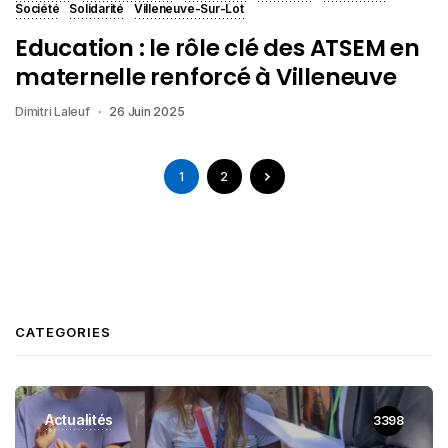
Société
Solidarité
Villeneuve-Sur-Lot
Education : le rôle clé des ATSEM en
maternelle renforcé à Villeneuve
Dimitri Laleuf
26 Juin 2025
1
2
CATEGORIES
Actualités
3398