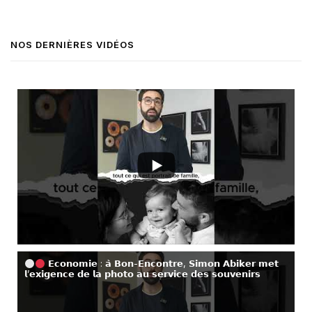
NOS DERNIÈRES VIDÉOS
𝗘𝗰𝗼𝗻𝗼𝗺𝗶𝗲 : 𝗮̀ 𝗕𝗼𝗻-𝗘𝗻𝗰𝗼𝗻𝘁𝗿𝗲, 𝗦𝗶𝗺𝗼𝗻 𝗔𝗯𝗶𝗸𝗲𝗿 𝗺𝗲𝘁
𝗹’𝗲𝘅𝗶𝗴𝗲𝗻𝗰𝗲 𝗱𝗲 𝗹𝗮 𝗽𝗵𝗼𝘁𝗼 𝗮𝘂 𝘀𝗲𝗿𝘃𝗶𝗰𝗲 𝗱𝗲𝘀 𝘀𝗼𝘂𝘃𝗲𝗻𝗶𝗿𝘀