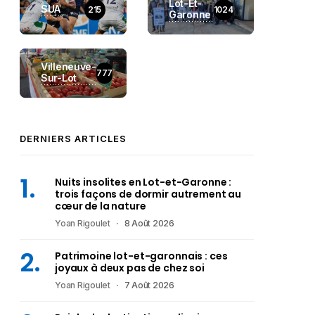
Lot-Et-
SUA
215
1024
Garonne
Villeneuve-
777
Sur-Lot
DERNIERS ARTICLES
Nuits insolites en Lot-et-Garonne :
trois façons de dormir autrement au
cœur de la nature
Yoan Rigoulet
8 Août 2026
Patrimoine lot-et-garonnais : ces
joyaux à deux pas de chez soi
Yoan Rigoulet
7 Août 2026