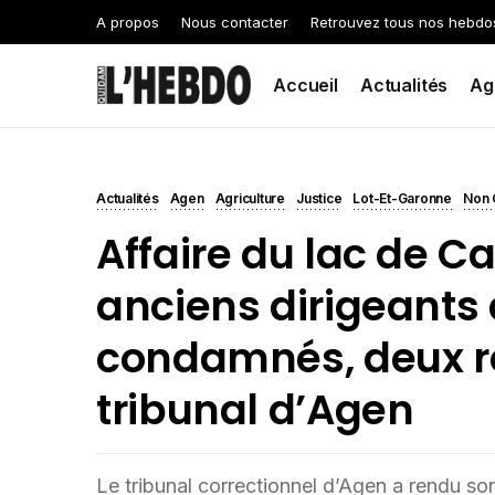
A propos
Nous contacter
Retrouvez tous nos hebdo
Accueil
Actualités
Ag
Actualités
Agen
Agriculture
Justice
Lot-Et-Garonne
Non 
Affaire du lac de C
anciens dirigeants 
condamnés, deux re
tribunal d’Agen
Le tribunal correctionnel d’Agen a rendu so