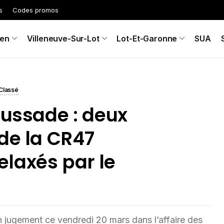
s
Codes promos
en
Villeneuve-Sur-Lot
Lot-Et-Garonne
SUA
Classé
aussade : deux
de la CR47
laxés par le
n jugement ce vendredi 20 mars dans l’affaire des