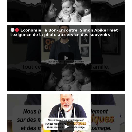
𝗘𝗰𝗼𝗻𝗼𝗺𝗶𝗲 : 𝗮̀ 𝗕𝗼𝗻-𝗘𝗻𝗰𝗼𝗻𝘁𝗿𝗲, 𝗦𝗶𝗺𝗼𝗻 𝗔𝗯𝗶𝗸𝗲𝗿 𝗺𝗲𝘁
𝗹’𝗲𝘅𝗶𝗴𝗲𝗻𝗰𝗲 𝗱𝗲 𝗹𝗮 𝗽𝗵𝗼𝘁𝗼 𝗮𝘂 𝘀𝗲𝗿𝘃𝗶𝗰𝗲 𝗱𝗲𝘀 𝘀𝗼𝘂𝘃𝗲𝗻𝗶𝗿𝘀