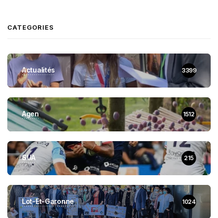
CATEGORIES
Actualités
3399
Agen
1512
SUA
215
Lot-Et-Garonne
1024