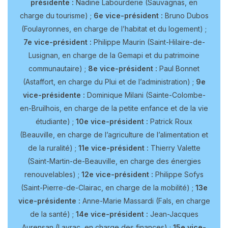
présidente :
Nadine Labourderie (Sauvagnas, en
charge du tourisme) ;
6e vice-président :
Bruno Dubos
(Foulayronnes, en charge de l’habitat et du logement) ;
7e vice-président :
Philippe Maurin (Saint-Hilaire-de-
Lusignan, en charge de la Gemapi et du patrimoine
communautaire) ;
8e vice-président :
Paul Bonnet
(Astaffort, en charge du Plui et de l’administration) ;
9e
vice-présidente :
Dominique Milani (Sainte-Colombe-
en-Bruilhois, en charge de la petite enfance et de la vie
étudiante) ;
10e vice-président :
Patrick Roux
(Beauville, en charge de l’agriculture de l’alimentation et
de la ruralité) ;
11e vice-président :
Thierry Valette
(Saint-Martin-de-Beauville, en charge des énergies
renouvelables) ;
12e vice-président :
Philippe Sofys
(Saint-Pierre-de-Clairac, en charge de la mobilité) ;
13e
vice-présidente :
Anne-Marie Massardi (Fals, en charge
de la santé) ;
14e vice-président :
Jean-Jacques
Aurensan (Layrac, en charge des finances) ;
15e vice-