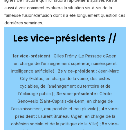
lignes de fracture qu’il lui faudra rapidement apaiser. Reste
aussi à voir comment évoluera la situation vis-à-vis de la
fameuse fusion/défusion dont il a été longuement question ces
dernières semaines.
Les vice-présidents //
1er vice-président :
Gilles Frémy (Le Passage d’Agen,
en charge de l’enseignement supérieur, numérique et
intelligence artificielle) ;
2e vice-président :
Jean-Marc
Gilly (Estillac, en charge de la voirie, des pistes
cyclables, de l’aménagement du territoire et de
l’éclairage public.) ;
3e vice-présidente :
Cécile
Genovesio (Saint-Caprais-de-Lerm, en charge de
l’assainissement, eau potable et eau pluviale) ;
4e vice-
président :
Laurent Bruneau (Agen, en charge de la
cohésion sociale et de la politique de la Ville) ;
5e vice-