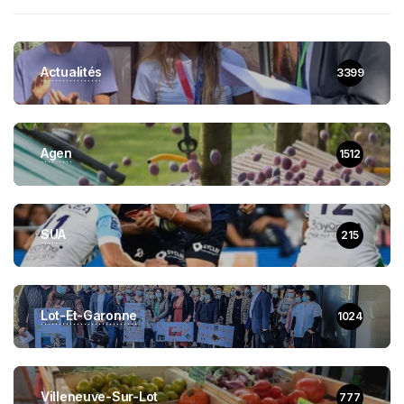
Actualités
3399
Agen
1512
SUA
215
Lot-Et-Garonne
1024
Villeneuve-Sur-Lot
777