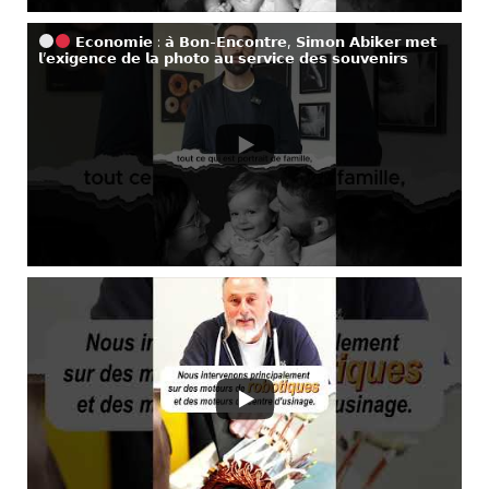
𝗘𝗰𝗼𝗻𝗼𝗺𝗶𝗲 : 𝗮̀ 𝗕𝗼𝗻-𝗘𝗻𝗰𝗼𝗻𝘁𝗿𝗲, 𝗦𝗶𝗺𝗼𝗻 𝗔𝗯𝗶𝗸𝗲𝗿 𝗺𝗲𝘁
𝗹’𝗲𝘅𝗶𝗴𝗲𝗻𝗰𝗲 𝗱𝗲 𝗹𝗮 𝗽𝗵𝗼𝘁𝗼 𝗮𝘂 𝘀𝗲𝗿𝘃𝗶𝗰𝗲 𝗱𝗲𝘀 𝘀𝗼𝘂𝘃𝗲𝗻𝗶𝗿𝘀