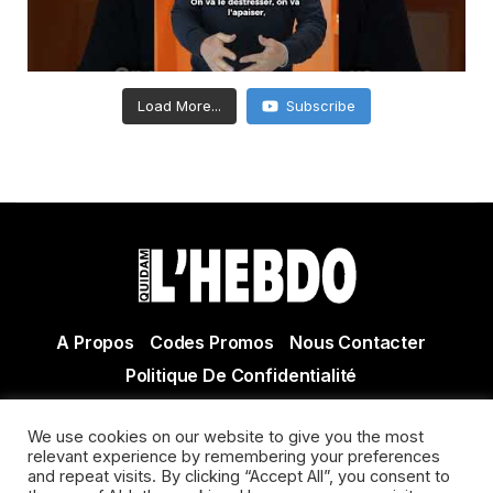
Load More...
Subscribe
A Propos
Codes Promos
Nous Contacter
Politique De Confidentialité
© Copyright 2021 Tous droits réservés Quidam Hebdo
We use cookies on our website to give you the most
Actualité Agen - Actualité en lot et Garonne - Actualité
relevant experience by remembering your preferences
and repeat visits. By clicking “Accept All”, you consent to
Villeneuve sur Lot