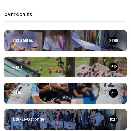
CATEGORIES
Actualités
3398
Agen
1512
SUA
215
Lot-Et-Garonne
1024