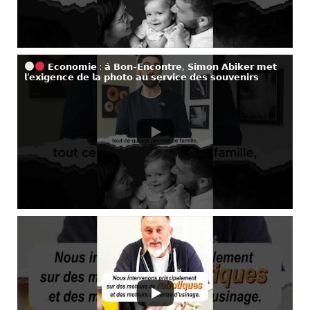
𝗘𝗰𝗼𝗻𝗼𝗺𝗶𝗲 : 𝗮̀ 𝗕𝗼𝗻-𝗘𝗻𝗰𝗼𝗻𝘁𝗿𝗲, 𝗦𝗶𝗺𝗼𝗻 𝗔𝗯𝗶𝗸𝗲𝗿 𝗺𝗲𝘁
𝗹’𝗲𝘅𝗶𝗴𝗲𝗻𝗰𝗲 𝗱𝗲 𝗹𝗮 𝗽𝗵𝗼𝘁𝗼 𝗮𝘂 𝘀𝗲𝗿𝘃𝗶𝗰𝗲 𝗱𝗲𝘀 𝘀𝗼𝘂𝘃𝗲𝗻𝗶𝗿𝘀