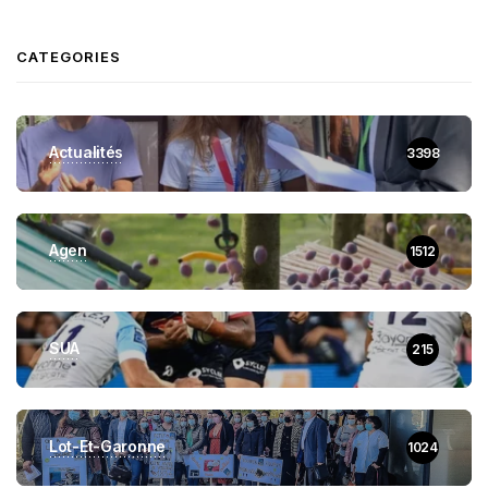
CATEGORIES
Actualités
3398
Agen
1512
SUA
215
Lot-Et-Garonne
1024