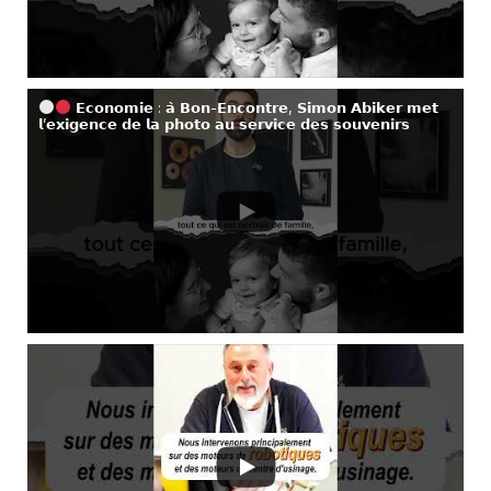
𝗘𝗰𝗼𝗻𝗼𝗺𝗶𝗲 : 𝗮̀ 𝗕𝗼𝗻-𝗘𝗻𝗰𝗼𝗻𝘁𝗿𝗲, 𝗦𝗶𝗺𝗼𝗻 𝗔𝗯𝗶𝗸𝗲𝗿 𝗺𝗲𝘁
𝗹’𝗲𝘅𝗶𝗴𝗲𝗻𝗰𝗲 𝗱𝗲 𝗹𝗮 𝗽𝗵𝗼𝘁𝗼 𝗮𝘂 𝘀𝗲𝗿𝘃𝗶𝗰𝗲 𝗱𝗲𝘀 𝘀𝗼𝘂𝘃𝗲𝗻𝗶𝗿𝘀