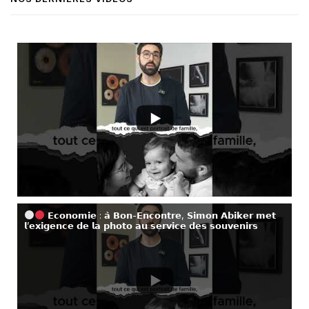
𝗘𝗰𝗼𝗻𝗼𝗺𝗶𝗲 : 𝗮̀ 𝗕𝗼𝗻-𝗘𝗻𝗰𝗼𝗻𝘁𝗿𝗲, 𝗦𝗶𝗺𝗼𝗻 𝗔𝗯𝗶𝗸𝗲𝗿 𝗺𝗲𝘁
𝗹’𝗲𝘅𝗶𝗴𝗲𝗻𝗰𝗲 𝗱𝗲 𝗹𝗮 𝗽𝗵𝗼𝘁𝗼 𝗮𝘂 𝘀𝗲𝗿𝘃𝗶𝗰𝗲 𝗱𝗲𝘀 𝘀𝗼𝘂𝘃𝗲𝗻𝗶𝗿𝘀