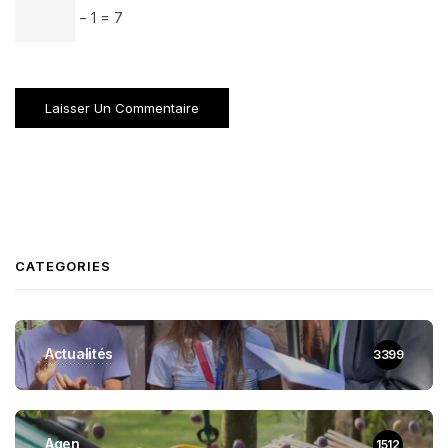
− 1 = 7
CATEGORIES
Actualités
3399
Agen
1512