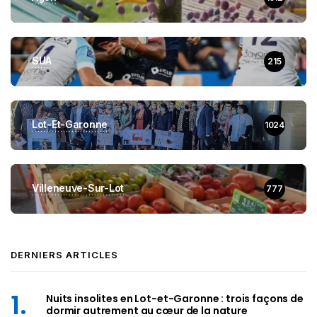
SUA
215
Lot-Et-Garonne
1024
Villeneuve-Sur-Lot
777
DERNIERS ARTICLES
Nuits insolites en Lot-et-Garonne : trois façons de
dormir autrement au cœur de la nature