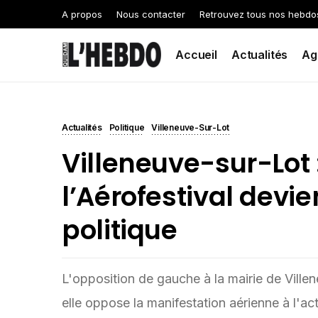
A propos
Nous contacter
Retrouvez tous nos hebdo
Accueil
Actualités
Ag
Actualités
Politique
Villeneuve-Sur-Lot
Villeneuve-sur-Lot
l’Aérofestival devie
politique
L'opposition de gauche à la mairie de Vill
elle oppose la manifestation aérienne à l'acti