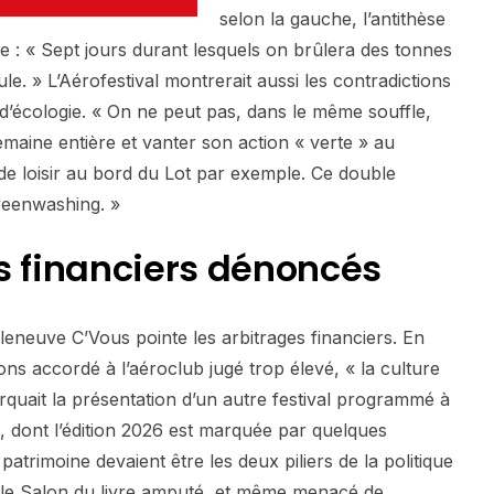
selon la gauche, l’antithèse
e : « Sept jours durant lesquels on brûlera des tonnes
le. » L’Aérofestival montrerait aussi les contradictions
 d’écologie. « On ne peut pas, dans le même souffle,
maine entière et vanter son action « verte » au
 de loisir au bord du Lot par exemple. Ce double
reenwashing. »
s financiers dénoncés
leneuve C’Vous pointe les arbitrages financiers. En
ns accordé à l’aéroclub jugé trop élevé, « la culture
rquait la présentation d’un autre festival programmé à
re, dont l’édition 2026 est marquée par quelques
patrimoine devaient être les deux piliers de la politique
 : le Salon du livre amputé, et même menacé de