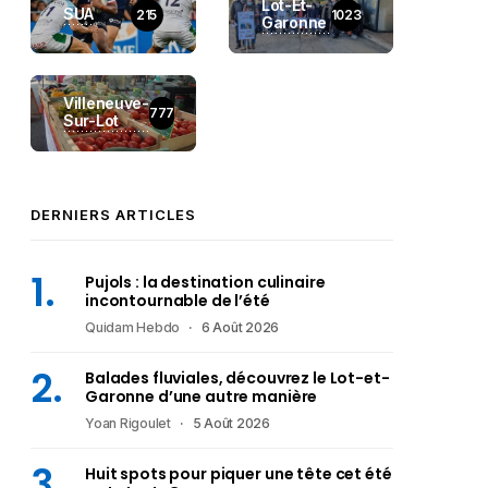
Lot-Et-
SUA
215
1023
Garonne
Villeneuve-
777
Sur-Lot
DERNIERS ARTICLES
Pujols : la destination culinaire
incontournable de l’été
Quidam Hebdo
6 Août 2026
Balades fluviales, découvrez le Lot-et-
Garonne d’une autre manière
Yoan Rigoulet
5 Août 2026
Huit spots pour piquer une tête cet été