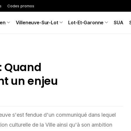
s
Codes promos
en
Villeneuve-Sur-Lot
Lot-Et-Garonne
SUA
 : Quand
nt un enjeu
eneuve s'est fendue d'un communiqué dans lequel
on culturelle de la Ville ainsi qu'à son ambition