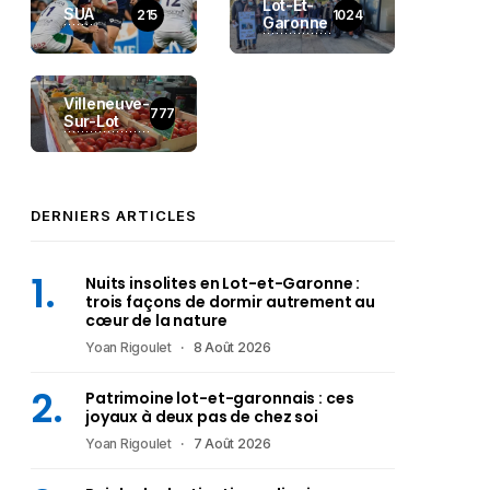
Lot-Et-
SUA
215
1024
Garonne
Villeneuve-
777
Sur-Lot
DERNIERS ARTICLES
Nuits insolites en Lot-et-Garonne :
trois façons de dormir autrement au
cœur de la nature
Yoan Rigoulet
8 Août 2026
Patrimoine lot-et-garonnais : ces
joyaux à deux pas de chez soi
Yoan Rigoulet
7 Août 2026