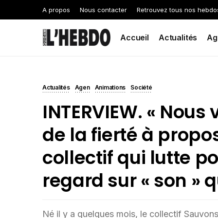
A propos
Nous contacter
Retrouvez tous nos hebdo
Accueil
Actualités
Ag
Actualités
Agen
Animations
Société
INTERVIEW. « Nous 
de la fierté à propos
collectif qui lutte 
regard sur « son » 
Né il y a quelques mois, le collectif Sauvons