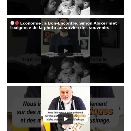
𝗘𝗰𝗼𝗻𝗼𝗺𝗶𝗲 : 𝗮̀ 𝗕𝗼𝗻-𝗘𝗻𝗰𝗼𝗻𝘁𝗿𝗲, 𝗦𝗶𝗺𝗼𝗻 𝗔𝗯𝗶𝗸𝗲𝗿 𝗺𝗲𝘁
𝗹’𝗲𝘅𝗶𝗴𝗲𝗻𝗰𝗲 𝗱𝗲 𝗹𝗮 𝗽𝗵𝗼𝘁𝗼 𝗮𝘂 𝘀𝗲𝗿𝘃𝗶𝗰𝗲 𝗱𝗲𝘀 𝘀𝗼𝘂𝘃𝗲𝗻𝗶𝗿𝘀