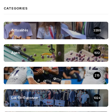
CATEGORIES
Actualités
3399
Agen
1512
SUA
215
Lot-Et-Garonne
1024