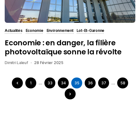
Actualités
Economie
Environnement
Lot-Et-Garonne
Economie : en danger, la filière
photovoltaïque sonne la révolte
Dimitri Laleuf
28 Février 2025
1
…
33
34
35
36
37
…
58