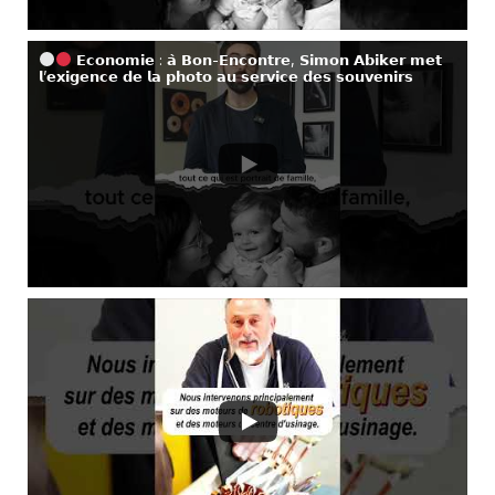
𝗘𝗰𝗼𝗻𝗼𝗺𝗶𝗲 : 𝗮̀ 𝗕𝗼𝗻-𝗘𝗻𝗰𝗼𝗻𝘁𝗿𝗲, 𝗦𝗶𝗺𝗼𝗻 𝗔𝗯𝗶𝗸𝗲𝗿 𝗺𝗲𝘁
𝗹’𝗲𝘅𝗶𝗴𝗲𝗻𝗰𝗲 𝗱𝗲 𝗹𝗮 𝗽𝗵𝗼𝘁𝗼 𝗮𝘂 𝘀𝗲𝗿𝘃𝗶𝗰𝗲 𝗱𝗲𝘀 𝘀𝗼𝘂𝘃𝗲𝗻𝗶𝗿𝘀