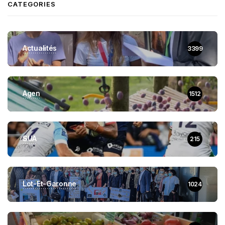
CATEGORIES
Actualités
3399
Agen
1512
SUA
215
Lot-Et-Garonne
1024