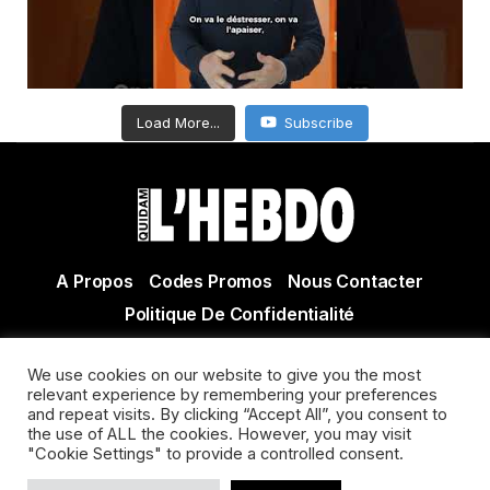
Load More...
Subscribe
A Propos
Codes Promos
Nous Contacter
Politique De Confidentialité
© Copyright 2021 Tous droits réservés Quidam Hebdo
We use cookies on our website to give you the most
Actualité Agen - Actualité en lot et Garonne - Actualité
relevant experience by remembering your preferences
Villeneuve sur Lot
and repeat visits. By clicking “Accept All”, you consent to
the use of ALL the cookies. However, you may visit
"Cookie Settings" to provide a controlled consent.