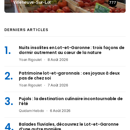
Villeneuve-Sur-Lot
777
DERNIERS ARTICLES
Nuits insolites en Lot-et-Garonne : trois façons de
dormir autrement au cœur de la nature
Yoan Rigoulet
8 Août 2026
Patrimoine lot-et-garonnais : ces joyaux à deux
pas de chez soi
Yoan Rigoulet
7 Août 2026
Pujols : la destination culinaire incontournable de
l’été
Quidam Hebdo
6 Août 2026
Balades fluviales, découvrez le Lot-et-Garonne
d’une autre manière