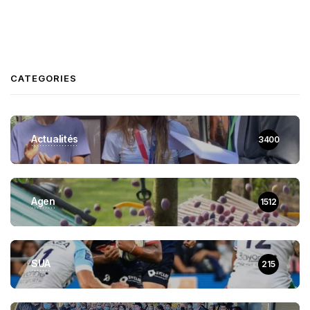
CATEGORIES
Actualités
3400
Agen
1512
SUA
215