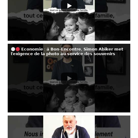
𝗘𝗰𝗼𝗻𝗼𝗺𝗶𝗲 : 𝗮̀ 𝗕𝗼𝗻-𝗘𝗻𝗰𝗼𝗻𝘁𝗿𝗲, 𝗦𝗶𝗺𝗼𝗻 𝗔𝗯𝗶𝗸𝗲𝗿 𝗺𝗲𝘁
𝗹’𝗲𝘅𝗶𝗴𝗲𝗻𝗰𝗲 𝗱𝗲 𝗹𝗮 𝗽𝗵𝗼𝘁𝗼 𝗮𝘂 𝘀𝗲𝗿𝘃𝗶𝗰𝗲 𝗱𝗲𝘀 𝘀𝗼𝘂𝘃𝗲𝗻𝗶𝗿𝘀