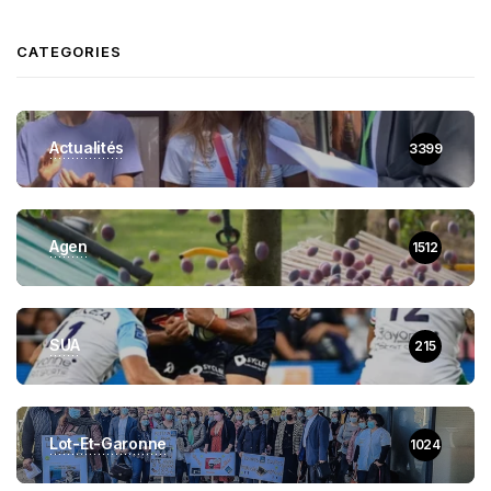
CATEGORIES
Actualités
3399
Agen
1512
SUA
215
Lot-Et-Garonne
1024