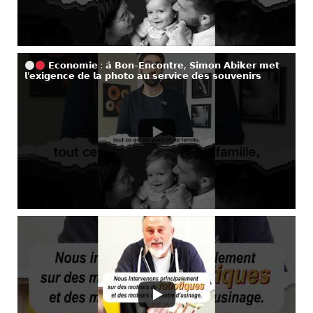
𝗘𝗰𝗼𝗻𝗼𝗺𝗶𝗲 : 𝗮̀ 𝗕𝗼𝗻-𝗘𝗻𝗰𝗼𝗻𝘁𝗿𝗲, 𝗦𝗶𝗺𝗼𝗻 𝗔𝗯𝗶𝗸𝗲𝗿 𝗺𝗲𝘁
𝗹’𝗲𝘅𝗶𝗴𝗲𝗻𝗰𝗲 𝗱𝗲 𝗹𝗮 𝗽𝗵𝗼𝘁𝗼 𝗮𝘂 𝘀𝗲𝗿𝘃𝗶𝗰𝗲 𝗱𝗲𝘀 𝘀𝗼𝘂𝘃𝗲𝗻𝗶𝗿𝘀