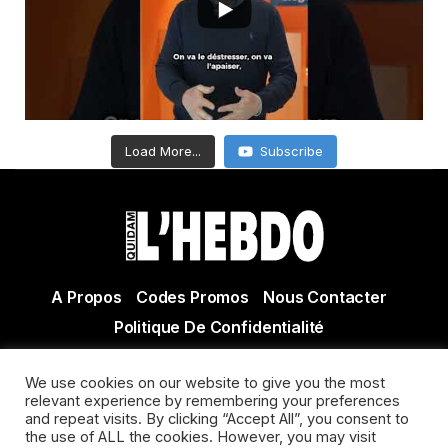
Load More...
Subscribe
A Propos
Codes Promos
Nous Contacter
Politique De Confidentialité
© Copyright 2021 Tous droits réservés Quidam Hebdo
We use cookies on our website to give you the most
Actualité Agen - Actualité en lot et Garonne - Actualité
relevant experience by remembering your preferences
Villeneuve sur Lot
and repeat visits. By clicking “Accept All”, you consent to
the use of ALL the cookies. However, you may visit