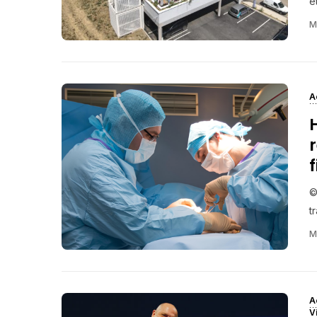
é
M
A
©
t
M
A
V