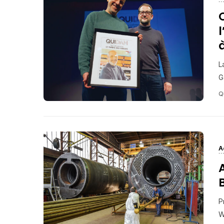
L
G
Q
A
P
W