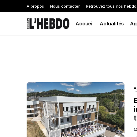
A propos
Nous contacter
Retrouvez tous nos hebdo
Accueil
Actualités
Ag
A
©