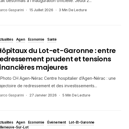
tait désormais à l’inauguration officielle. Jeudi 2...
arco Gasparini
15 Juillet 2026
3 Min De Lecture
ctualités
Agen
Economie
Santé
Hôpitaux du Lot-et-Garonne : entre
redressement prudent et tensions
financières majeures
Photo CH Agen-Nérac Centre hospitalier d’Agen-Nérac : une
rajectoire de redressement et des investissements...
arco Gasparini
27 Janvier 2026
5 Min De Lecture
ctualités
Agen
Economie
Événement
Lot-Et-Garonne
illeneuve-Sur-Lot