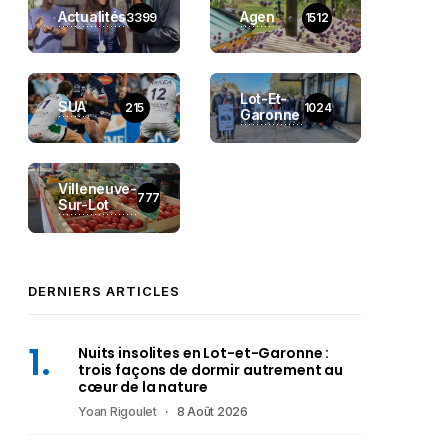
Actualités
Agen
3399
1512
Lot-Et-
SUA
215
1024
Garonne
Villeneuve-
777
Sur-Lot
DERNIERS ARTICLES
Nuits insolites en Lot-et-Garonne :
trois façons de dormir autrement au
cœur de la nature
Yoan Rigoulet
8 Août 2026