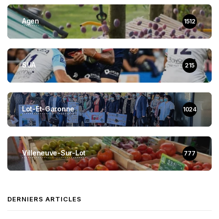
Agen
1512
SUA
215
Lot-Et-Garonne
1024
Villeneuve-Sur-Lot
777
DERNIERS ARTICLES