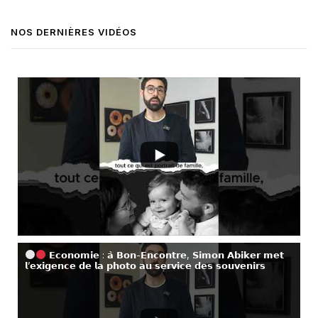
NOS DERNIÈRES VIDÉOS
𝗘𝗰𝗼𝗻𝗼𝗺𝗶𝗲 : 𝗮̀ 𝗕𝗼𝗻-𝗘𝗻𝗰𝗼𝗻𝘁𝗿𝗲, 𝗦𝗶𝗺𝗼𝗻 𝗔𝗯𝗶𝗸𝗲𝗿 𝗺𝗲𝘁
𝗹’𝗲𝘅𝗶𝗴𝗲𝗻𝗰𝗲 𝗱𝗲 𝗹𝗮 𝗽𝗵𝗼𝘁𝗼 𝗮𝘂 𝘀𝗲𝗿𝘃𝗶𝗰𝗲 𝗱𝗲𝘀 𝘀𝗼𝘂𝘃𝗲𝗻𝗶𝗿𝘀