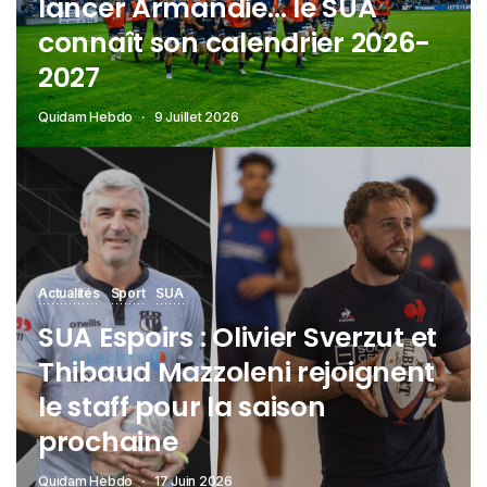
lancer Armandie… le SUA
connaît son calendrier 2026-
2027
Quidam Hebdo
9 Juillet 2026
Actualités
Sport
SUA
SUA Espoirs : Olivier Sverzut et
Thibaud Mazzoleni rejoignent
le staff pour la saison
prochaine
Quidam Hebdo
17 Juin 2026