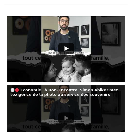
𝗘𝗰𝗼𝗻𝗼𝗺𝗶𝗲 : 𝗮̀ 𝗕𝗼𝗻-𝗘𝗻𝗰𝗼𝗻𝘁𝗿𝗲, 𝗦𝗶𝗺𝗼𝗻 𝗔𝗯𝗶𝗸𝗲𝗿 𝗺𝗲𝘁
𝗹’𝗲𝘅𝗶𝗴𝗲𝗻𝗰𝗲 𝗱𝗲 𝗹𝗮 𝗽𝗵𝗼𝘁𝗼 𝗮𝘂 𝘀𝗲𝗿𝘃𝗶𝗰𝗲 𝗱𝗲𝘀 𝘀𝗼𝘂𝘃𝗲𝗻𝗶𝗿𝘀