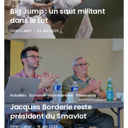
Big Jump : un saut militant
dans le Lot
Dimitri Laleuf
23 Juin 2026
Actualités
Economie
Environnement
Villeneuvois
Jacques Borderie reste
président du Smavlot
Dimitri Laleuf
18 Juin 2026