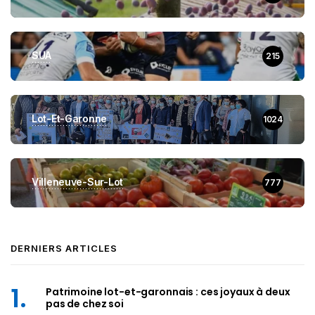
SUA
215
Lot-Et-Garonne
1024
Villeneuve-Sur-Lot
777
DERNIERS ARTICLES
Patrimoine lot-et-garonnais : ces joyaux à deux
pas de chez soi