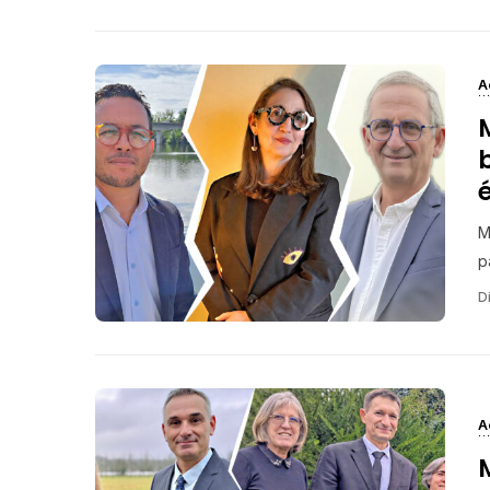
A
M
p
Di
A