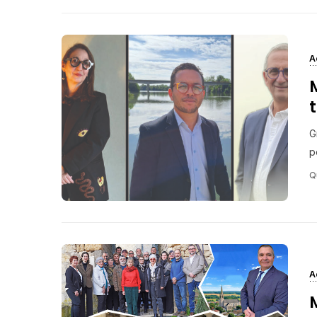
A
G
p
Q
A