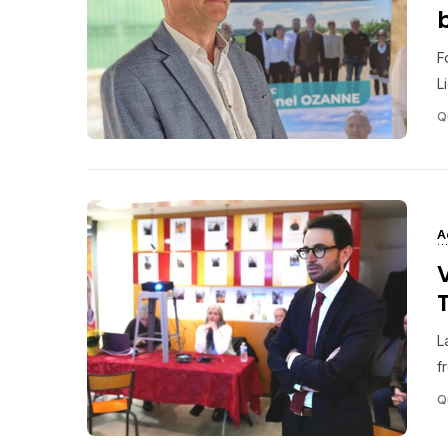
F
L
Q
A
L
f
Q