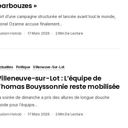
barbouzes »
ort d’une campagne structurée et lancée avant tout le monde,
ionel Ozanne accuse finalement...
uidam Hebdo
17 Mars 2026
2 Min De Lecture
ctualités
Politique
Villeneuve-Sur-Lot
Villeneuve-sur-Lot : L’équipe de
Thomas Bouyssonnie reste mobilisée
a soirée de dimanche a pris des allures de longue douche
roide pour l’équipe...
uidam Hebdo
17 Mars 2026
2 Min De Lecture