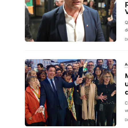
Q
d
Di
A
C
v
Di