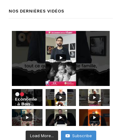
NOS DERNIÈRES VIDÉOS
𝗘𝗰𝗼𝗻𝗼𝗺𝗶𝗲
: 𝗮̀ 𝗕𝗼𝗻-
𝗘𝗻𝗰𝗼𝗻𝘁𝗿𝗲,
𝗦𝗶𝗺𝗼𝗻
𝗔𝗯𝗶𝗸𝗲𝗿
𝗺𝗲𝘁
𝗹’𝗲𝘅𝗶𝗴𝗲𝗻𝗰𝗲
𝗱𝗲 𝗹𝗮
Load More...
Subscribe
𝗽𝗵𝗼𝘁𝗼 𝗮𝘂