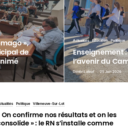
démago »,
Actualités
Education
Politique
icipal de
Enseignement :
animé
l’avenir du Ca
Dimitri Laleuf
25 Juin 2026
ctualités
Politique
Villeneuve-Sur-Lot
« On confirme nos résultats et on les
consolide » : le RN s’installe comme