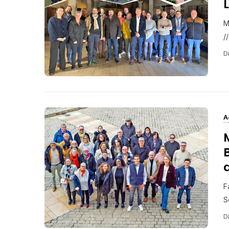
M
//
Di
A
F
S
Di