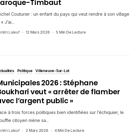
Laroque-Timbaut
ichel Couturier : un enfant du pays qui veut rendre à son village
 « J’ai...
mitri Laleuf
12 Mars 2026
5 Min De Lecture
ctualités
Politique
Villeneuve-Sur-Lot
Municipales 2026 : Stéphane
Boukhari veut « arrêter de flamber
avec l’argent public »
ace à trois forces politiques bien identifiées sur l’échiquier, le
ouffle citoyen mène sa...
mitri Laleuf
2 Mars 2026
4 Min De Lecture