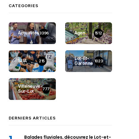
CATEGORIES
Actualités
Agen
3396
1512
Lot-Et-
SUA
215
1023
Garonne
Villeneuve-
777
Sur-Lot
DERNIERS ARTICLES
Balades fluviales, découvrez le Lot-et-