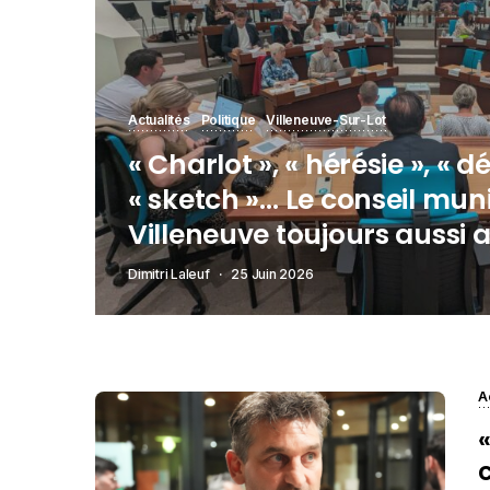
Actualités
Politique
Villeneuve-Sur-Lot
« Charlot », « hérésie », « 
« sketch »… Le conseil mun
Villeneuve toujours aussi 
Dimitri Laleuf
25 Juin 2026
A