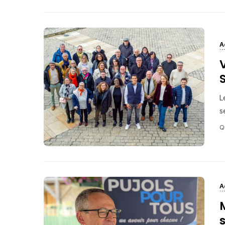
A
L
s
Q
A