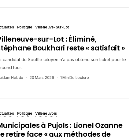
ctualités
Politique
Villeneuve-Sur-Lot
Villeneuve-sur-Lot : Éliminé,
Stéphane Boukhari reste « satisfait »
e candidat du Souffle citoyen n’a pas obtenu son ticket pour le
econd tour...
uidam Hebdo
20 Mars 2026
1 Min De Lecture
ctualités
Politique
Villeneuvois
Municipales à Pujols : Lionel Ozanne
se retire face « aux méthodes de