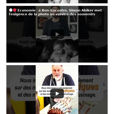
𝗘𝗰𝗼𝗻𝗼𝗺𝗶𝗲 : 𝗮̀ 𝗕𝗼𝗻-𝗘𝗻𝗰𝗼𝗻𝘁𝗿𝗲, 𝗦𝗶𝗺𝗼𝗻 𝗔𝗯𝗶𝗸𝗲𝗿 𝗺𝗲𝘁
𝗹’𝗲𝘅𝗶𝗴𝗲𝗻𝗰𝗲 𝗱𝗲 𝗹𝗮 𝗽𝗵𝗼𝘁𝗼 𝗮𝘂 𝘀𝗲𝗿𝘃𝗶𝗰𝗲 𝗱𝗲𝘀 𝘀𝗼𝘂𝘃𝗲𝗻𝗶𝗿𝘀