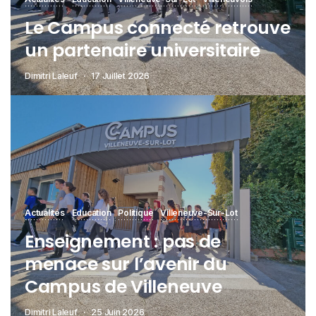
Le Campus connecté retrouve
un partenaire universitaire
Dimitri Laleuf
17 Juillet 2026
Actualités
Education
Politique
Villeneuve-Sur-Lot
Enseignement : pas de
menace sur l’avenir du
Campus de Villeneuve
Dimitri Laleuf
25 Juin 2026