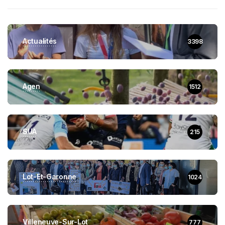
Actualités
3398
Agen
1512
SUA
215
Lot-Et-Garonne
1024
Villeneuve-Sur-Lot
777