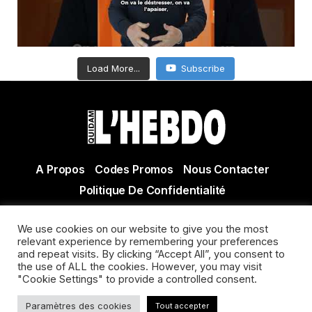
Load More...
Subscribe
A Propos
Codes Promos
Nous Contacter
Politique De Confidentialité
© Copyright 2021 Tous droits réservés Quidam Hebdo
We use cookies on our website to give you the most
Actualité Agen - Actualité en lot et Garonne - Actualité
relevant experience by remembering your preferences
Villeneuve sur Lot
and repeat visits. By clicking “Accept All”, you consent to
the use of ALL the cookies. However, you may visit
"Cookie Settings" to provide a controlled consent.
Paramètres des cookies
Tout accepter