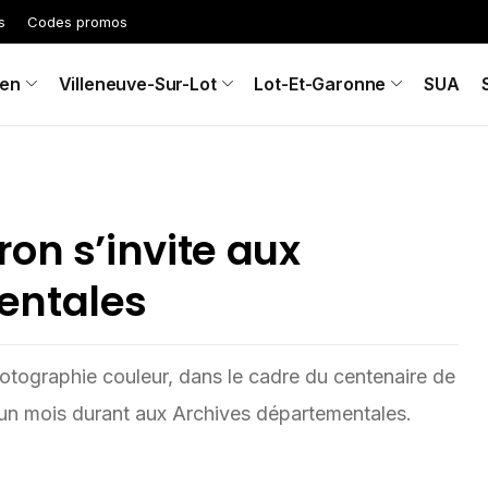
s
Codes promos
en
Villeneuve-Sur-Lot
Lot-Et-Garonne
SUA
on s’invite aux
entales
otographie couleur, dans le cadre du centenaire de
e un mois durant aux Archives départementales.