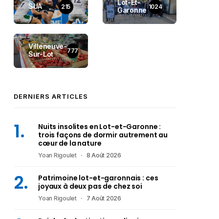
Lot-Et-
SUA
215
1024
Garonne
Villeneuve-
777
Sur-Lot
DERNIERS ARTICLES
Nuits insolites en Lot-et-Garonne :
trois façons de dormir autrement au
cœur de la nature
Yoan Rigoulet
8 Août 2026
Patrimoine lot-et-garonnais : ces
joyaux à deux pas de chez soi
Yoan Rigoulet
7 Août 2026