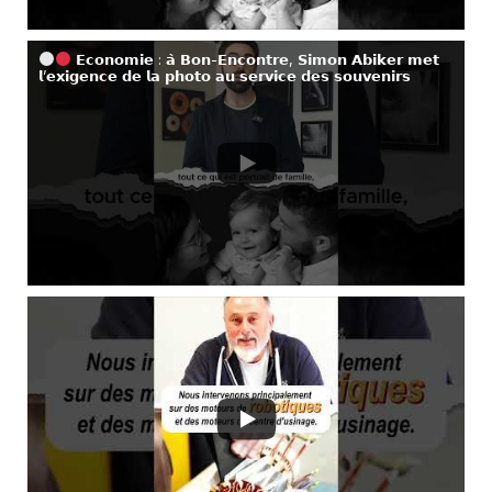
𝗘𝗰𝗼𝗻𝗼𝗺𝗶𝗲 : 𝗮̀ 𝗕𝗼𝗻-𝗘𝗻𝗰𝗼𝗻𝘁𝗿𝗲, 𝗦𝗶𝗺𝗼𝗻 𝗔𝗯𝗶𝗸𝗲𝗿 𝗺𝗲𝘁
𝗹’𝗲𝘅𝗶𝗴𝗲𝗻𝗰𝗲 𝗱𝗲 𝗹𝗮 𝗽𝗵𝗼𝘁𝗼 𝗮𝘂 𝘀𝗲𝗿𝘃𝗶𝗰𝗲 𝗱𝗲𝘀 𝘀𝗼𝘂𝘃𝗲𝗻𝗶𝗿𝘀