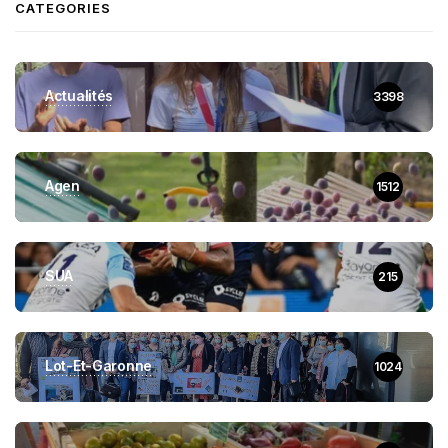
CATEGORIES
Actualités
3398
Agen
1512
SUA
215
Lot-Et-Garonne
1024