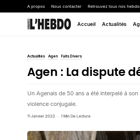
A propos
Nous contacter
Retrouvez tous nos hebdo
Accueil
Actualités
Ag
Actualités
Agen
Faits Divers
Agen : La dispute 
Un Agenais de 50 ans a été interpelé à son
violence conjugale.
11 Janvier 2022
1 Min De Lecture