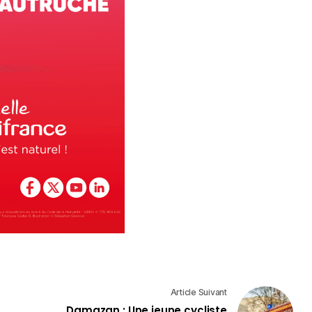
Article Suivant
Damazan : Une jeune cycliste