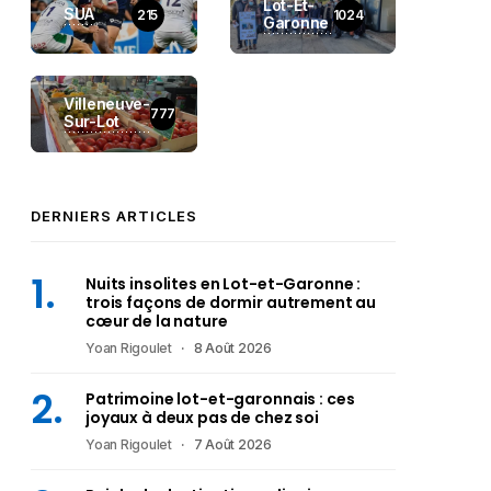
Lot-Et-
SUA
215
1024
Garonne
Villeneuve-
777
Sur-Lot
DERNIERS ARTICLES
Nuits insolites en Lot-et-Garonne :
trois façons de dormir autrement au
cœur de la nature
Yoan Rigoulet
8 Août 2026
Patrimoine lot-et-garonnais : ces
joyaux à deux pas de chez soi
Yoan Rigoulet
7 Août 2026