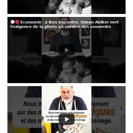
𝗘𝗰𝗼𝗻𝗼𝗺𝗶𝗲 : 𝗮̀ 𝗕𝗼𝗻-𝗘𝗻𝗰𝗼𝗻𝘁𝗿𝗲, 𝗦𝗶𝗺𝗼𝗻 𝗔𝗯𝗶𝗸𝗲𝗿 𝗺𝗲𝘁
𝗹’𝗲𝘅𝗶𝗴𝗲𝗻𝗰𝗲 𝗱𝗲 𝗹𝗮 𝗽𝗵𝗼𝘁𝗼 𝗮𝘂 𝘀𝗲𝗿𝘃𝗶𝗰𝗲 𝗱𝗲𝘀 𝘀𝗼𝘂𝘃𝗲𝗻𝗶𝗿𝘀