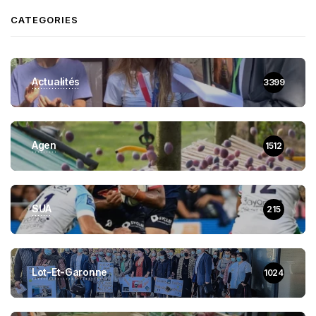
CATEGORIES
Actualités
3399
Agen
1512
SUA
215
Lot-Et-Garonne
1024