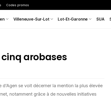
s
Codes promos
en
Villeneuve-Sur-Lot
Lot-Et-Garonne
SUA
et cinq arobases
e d’Agen se voit décerner la mention la plus élevée
nternet, notamment grâce à de nouvelles initiatives