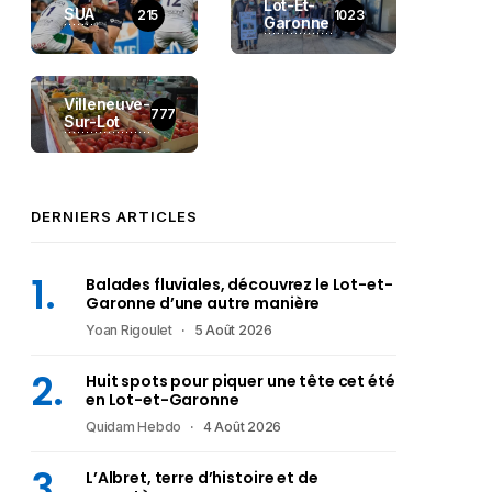
Lot-Et-
SUA
215
1023
Garonne
Villeneuve-
777
Sur-Lot
DERNIERS ARTICLES
Balades fluviales, découvrez le Lot-et-
Garonne d’une autre manière
Yoan Rigoulet
5 Août 2026
Huit spots pour piquer une tête cet été
en Lot-et-Garonne
Quidam Hebdo
4 Août 2026
L’Albret, terre d’histoire et de