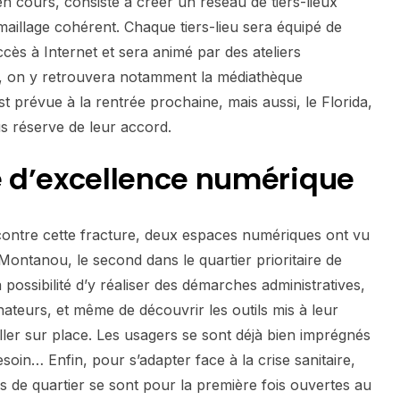
n cours, consiste à créer un réseau de tiers-lieux
illage cohérent. Chaque tiers-lieu sera équipé de
ccès à Internet et sera animé par des ateliers
, on y retrouvera notamment la médiathèque
t prévue à la rentrée prochaine, mais aussi, le Florida,
us réserve de leur accord.
e
d’excellence
numérique
r contre cette fracture, deux espaces numériques ont vu
 Montanou, le second dans le quartier prioritaire de
 possibilité d’y réaliser des démarches administratives,
ateurs, et même de découvrir les outils mis à leur
ller sur place. Les usagers se sont déjà bien imprégnés
esoin… Enfin, pour s’adapter face à la crise sanitaire,
ls de quartier se sont pour la première fois ouvertes au