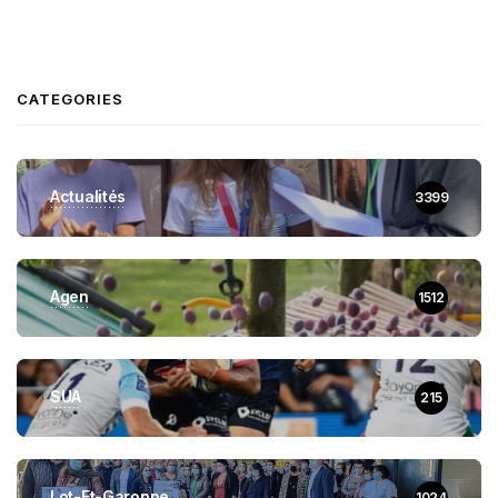
CATEGORIES
Actualités
3399
Agen
1512
SUA
215
Lot-Et-Garonne
1024