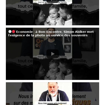
𝗘𝗰𝗼𝗻𝗼𝗺𝗶𝗲 : 𝗮̀ 𝗕𝗼𝗻-𝗘𝗻𝗰𝗼𝗻𝘁𝗿𝗲, 𝗦𝗶𝗺𝗼𝗻 𝗔𝗯𝗶𝗸𝗲𝗿 𝗺𝗲𝘁
𝗹’𝗲𝘅𝗶𝗴𝗲𝗻𝗰𝗲 𝗱𝗲 𝗹𝗮 𝗽𝗵𝗼𝘁𝗼 𝗮𝘂 𝘀𝗲𝗿𝘃𝗶𝗰𝗲 𝗱𝗲𝘀 𝘀𝗼𝘂𝘃𝗲𝗻𝗶𝗿𝘀