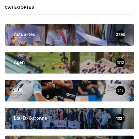
CATEGORIES
Actualités
3399
Agen
1512
SUA
215
Lot-Et-Garonne
1024