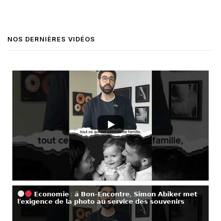
NOS DERNIÈRES VIDÉOS
𝗘𝗰𝗼𝗻𝗼𝗺𝗶𝗲 : 𝗮̀ 𝗕𝗼𝗻-𝗘𝗻𝗰𝗼𝗻𝘁𝗿𝗲, 𝗦𝗶𝗺𝗼𝗻 𝗔𝗯𝗶𝗸𝗲𝗿 𝗺𝗲𝘁
𝗹’𝗲𝘅𝗶𝗴𝗲𝗻𝗰𝗲 𝗱𝗲 𝗹𝗮 𝗽𝗵𝗼𝘁𝗼 𝗮𝘂 𝘀𝗲𝗿𝘃𝗶𝗰𝗲 𝗱𝗲𝘀 𝘀𝗼𝘂𝘃𝗲𝗻𝗶𝗿𝘀