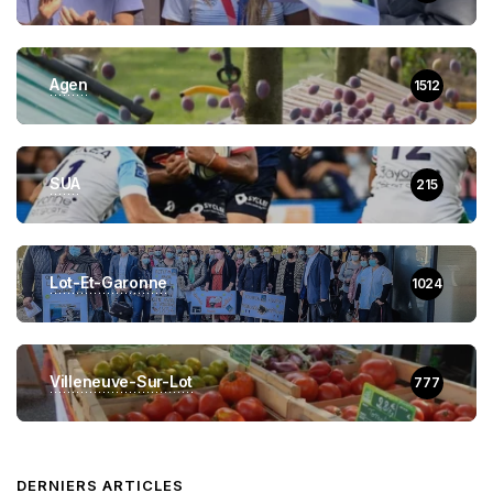
Agen
1512
SUA
215
Lot-Et-Garonne
1024
Villeneuve-Sur-Lot
777
DERNIERS ARTICLES