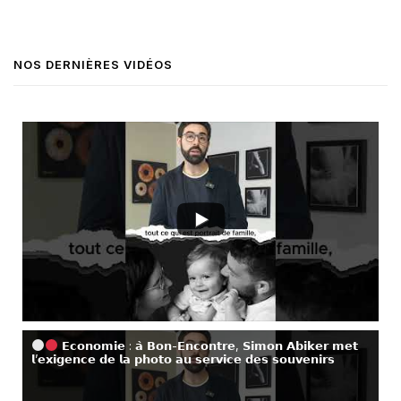
NOS DERNIÈRES VIDÉOS
𝗘𝗰𝗼𝗻𝗼𝗺𝗶𝗲 : 𝗮̀ 𝗕𝗼𝗻-𝗘𝗻𝗰𝗼𝗻𝘁𝗿𝗲, 𝗦𝗶𝗺𝗼𝗻 𝗔𝗯𝗶𝗸𝗲𝗿 𝗺𝗲𝘁
𝗹’𝗲𝘅𝗶𝗴𝗲𝗻𝗰𝗲 𝗱𝗲 𝗹𝗮 𝗽𝗵𝗼𝘁𝗼 𝗮𝘂 𝘀𝗲𝗿𝘃𝗶𝗰𝗲 𝗱𝗲𝘀 𝘀𝗼𝘂𝘃𝗲𝗻𝗶𝗿𝘀