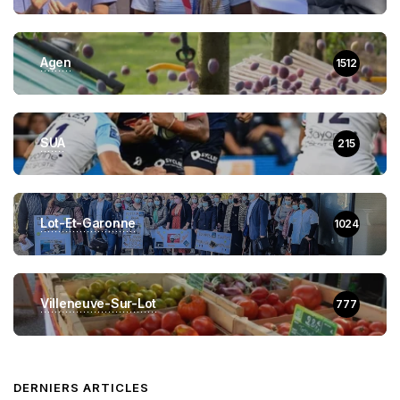
Agen
1512
SUA
215
Lot-Et-Garonne
1024
Villeneuve-Sur-Lot
777
DERNIERS ARTICLES