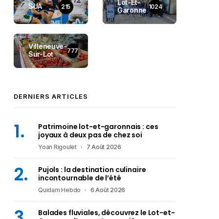
Lot-Et-
SUA
215
1024
Garonne
Villeneuve-
777
Sur-Lot
DERNIERS ARTICLES
Patrimoine lot-et-garonnais : ces
joyaux à deux pas de chez soi
Yoan Rigoulet
7 Août 2026
Pujols : la destination culinaire
incontournable de l’été
Quidam Hebdo
6 Août 2026
Balades fluviales, découvrez le Lot-et-