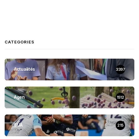
CATEGORIES
Actualités
3397
Agen
1512
SUA
215