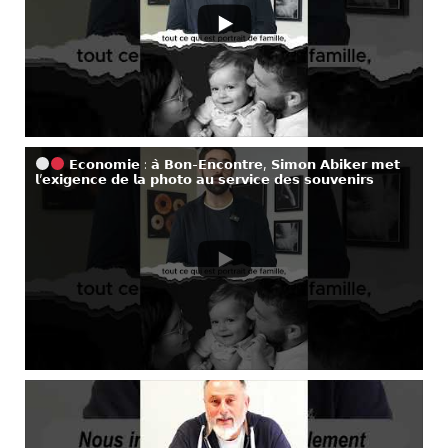
𝗘𝗰𝗼𝗻𝗼𝗺𝗶𝗲 : 𝗮̀ 𝗕𝗼𝗻-𝗘𝗻𝗰𝗼𝗻𝘁𝗿𝗲, 𝗦𝗶𝗺𝗼𝗻 𝗔𝗯𝗶𝗸𝗲𝗿 𝗺𝗲𝘁
𝗹’𝗲𝘅𝗶𝗴𝗲𝗻𝗰𝗲 𝗱𝗲 𝗹𝗮 𝗽𝗵𝗼𝘁𝗼 𝗮𝘂 𝘀𝗲𝗿𝘃𝗶𝗰𝗲 𝗱𝗲𝘀 𝘀𝗼𝘂𝘃𝗲𝗻𝗶𝗿𝘀