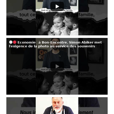
𝗘𝗰𝗼𝗻𝗼𝗺𝗶𝗲 : 𝗮̀ 𝗕𝗼𝗻-𝗘𝗻𝗰𝗼𝗻𝘁𝗿𝗲, 𝗦𝗶𝗺𝗼𝗻 𝗔𝗯𝗶𝗸𝗲𝗿 𝗺𝗲𝘁
𝗹’𝗲𝘅𝗶𝗴𝗲𝗻𝗰𝗲 𝗱𝗲 𝗹𝗮 𝗽𝗵𝗼𝘁𝗼 𝗮𝘂 𝘀𝗲𝗿𝘃𝗶𝗰𝗲 𝗱𝗲𝘀 𝘀𝗼𝘂𝘃𝗲𝗻𝗶𝗿𝘀