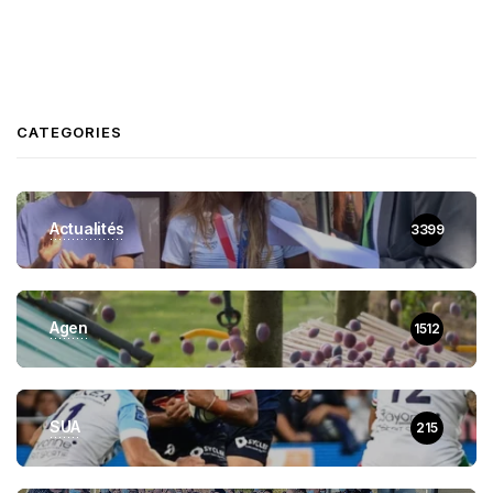
CATEGORIES
Actualités
3399
Agen
1512
SUA
215